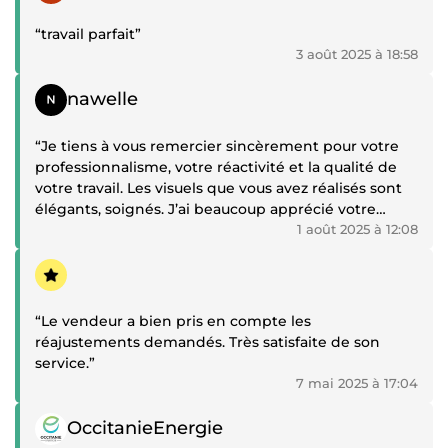
“travail parfait”
3 août 2025 à 18:58
Témoignage positif
nawelle
“Je tiens à vous remercier sincèrement pour votre
professionnalisme, votre réactivité et la qualité de
votre travail. Les visuels que vous avez réalisés sont
élégants, soignés. J’ai beaucoup apprécié votre
écoute, votre patience et votre souci du détail.
1 août 2025 à 12:08
Témoignage positif
Merci encore pour votre implication et votre sérieux,
c’était un vrai plaisir de collaborer avec vous. 🙏✨”
“Le vendeur a bien pris en compte les
réajustements demandés. Très satisfaite de son
service.”
7 mai 2025 à 17:04
Témoignage positif
OccitanieEnergie