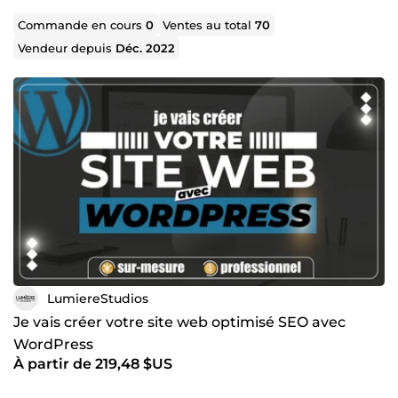
performants et évolutifs ;
l’automatisation de vos processus métier avec des
Commande en cours
0
Ventes au total
70
outils no code et IA ;
Vendeur depuis
Déc. 2022
la création de visuels captivants (flyers, affiches,
bannières, miniatures, contenus e-commerce) ;
l’intégration d’IA dans vos solutions digitales pour
optimiser vos ventes, votre communication et vos
services ;
et bien plus encore.
Vous avez un projet digital ou créatif dans lequel nous
pouvons intervenir ? N’hésitez pas à nous contacter et à
passer vos commandes. Nous serons ravis de mettre
notre expertise à votre service pour vous aider à
atteindre vos objectifs plus vite et plus intelligemment.
LumiereStudios
Je vais créer votre site web optimisé SEO avec
WordPress
À partir de 219,48 $US