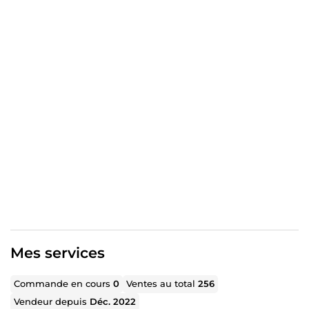
prêts à publier
J’accompagne les marques des univers beauté,
parentalité, lifestyle et bien-être en créant des contenus
pensés pour capter l’attention et renforcer la connexion
avec leur audience tout en soutenant leurs objectifs
marketing.
Mon approche : 👉 du contenu authentique avec une
véritable logique de conversion.
✔️ Réponse rapide ✔️ Collaboration flexible ✔️ Disponible
pour projets ponctuels ou partenariats long terme
👉** Contactez-moi pour discuter de votre projet et créer
un contenu adapté à votre marque.**
Mes services
Commande en cours
0
Ventes au total
256
Vendeur depuis
Déc. 2022