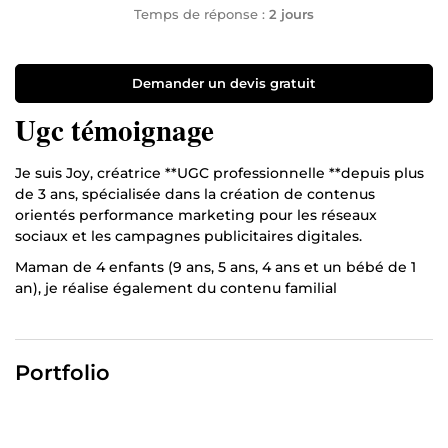
Temps de réponse :
2 jours
Demander un devis gratuit
Ugc témoignage
Je suis Joy, créatrice **UGC professionnelle **depuis plus
de 3 ans, spécialisée dans la création de contenus
orientés performance marketing pour les réseaux
sociaux et les campagnes publicitaires digitales.
Maman de 4 enfants (9 ans, 5 ans, 4 ans et un bébé de 1
an), je réalise également du contenu familial
authentique, permettant aux marques de présenter leurs
produits dans des situations réelles du quotidien,
naturelles et engageantes.
Portfolio
🎯 Ce que je propose : • Script stratégique adapté à votre
cible • Contenus UGC naturels et crédibles • Création de
contenus solo ou en famille selon vos besoins • Montage
dynamique optimisé réseaux sociaux & Ads • Contenus