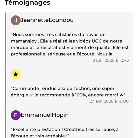
Témoignages
Témoignage positif
JeannetteLoundou
“Nous sommes très satisfaites du travail de
mamansjoy . Elle a réalisé les vidéos UGC de notre
marque et le résultat est vraiment de qualité. Elle est
professionnelle, sérieuse et à l’écoute. Nous la
recommandons fortement et n’hésiterons pas à
8 juil. 2026 à 12:43
faire appel à elle pour nos prochaines réalisations.
Témoignage positif
Merci pour tout”
“Commande rendue à la perfection, une super
énergie ✅ je recommande à 100%, encore merci 🔥”
27 avr. 2026 à 19:00
Témoignage positif
EmmanuelHopin
“Excellente prestation ! Créatrice très sérieuse, à
l'écoute et très agréable !”