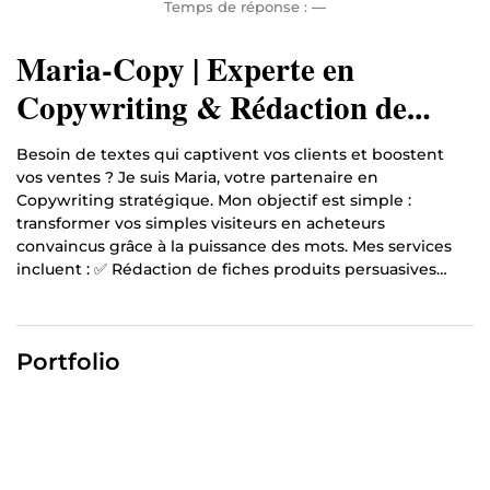
Temps de réponse :
—
Maria-Copy | Experte en
Copywriting & Rédaction de
Fiches Produits
Besoin de textes qui captivent vos clients et boostent
vos ventes ? Je suis Maria, votre partenaire en
Copywriting stratégique. Mon objectif est simple :
transformer vos simples visiteurs en acheteurs
convaincus grâce à la puissance des mots. Mes services
incluent : ✅ Rédaction de fiches produits persuasives
(Shopify, Amazon, etc.). ✅ Création de publicités
percutantes pour Facebook et TikTok. ✅ Optimisation de
textes de vente selon la méthode AIDA. Chaque mot est
Portfolio
choisi pour maximiser votre impact et votre chiffre
d'affaires. Discutons de votre projet dès maintenant pour
propulser votre business !