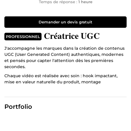
Temps de réponse :
1 heure
Demander un devis gratuit
Créatrice UGC
PROFESSIONNEL
J'accompagne les marques dans la création de contenus
UGC (User Generated Content) authentiques, modernes
et pensés pour capter l'attention dès les premières
secondes.
Chaque vidéo est réalisée avec soin : hook impactant,
mise en valeur naturelle du produit, montage
dynamique, sous-titres, plans de qualité et respect de
votre identité de marque. Mon objectif est de produire
un contenu qui inspire confiance et donne envie de
Portfolio
découvrir votre produit. Je m'adapte à chaque brief afin
de créer des vidéos engageantes, adaptées aux réseaux
sociaux comme aux campagnes publicitaires.