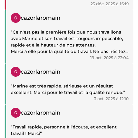
forme plus abouti et plus structuré. Le rendu ne
23 déc. 2025 à 16:19
correspond pas totalement à ce que j'espèrais. La
Témoignage positif
passion de l'écriture est une base précieuse et
cazorlaromain
j'invite Marine à continuer à se former pour
renforcer la qualité globale. Ce retour n'a rien de
“Ce n'est pas la première fois que nous travaillons
personnel. Marine a fait preuve de beaucoup de
avec Marine et son travail est toujours impeccable,
sérieux et de bonne volonté pour réaliser ce travail.
rapide et à la hauteur de nos attentes.
Je la remercie pour ça.”
Merci à elle pour la qualité du travail. Ne pas hésitez
;)”
19 oct. 2025 à 23:04
Témoignage positif
cazorlaromain
“Marine est très rapide, sérieuse et un résultat
excellent. Merci pour le travail et la qualité rendue.”
3 oct. 2025 à 12:10
Témoignage positif
cazorlaromain
“Travail rapide, personne à l'écoute, et excellent
travail ! Merci”