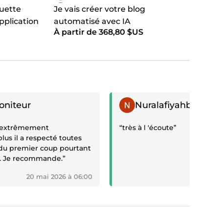
quette
Je vais créer votre blog
pplication
automatisé avec IA
À partir de 368,80 $US
if
Témoignage positif
oniteur
Nuralafiyahboutiq
ué extrêmement
“très à l 'écoute”
lus il a respecté toutes
u premier coup pourtant
e. Je recommande.”
20 mai 2026 à 06:00
20 