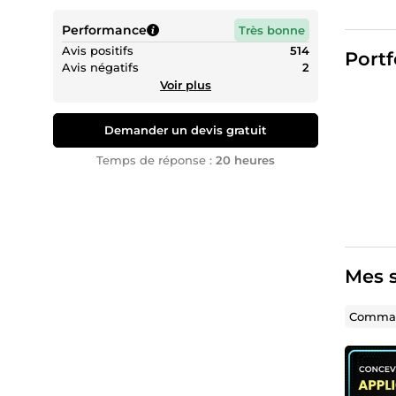
par des 
Performance
Très bonne
Avis positifs
514
Portf
👨‍💻
M
Avis négatifs
2
.
Voir plus
🔹Arch
Concept
Demander un devis gratuit
🔹Dév
Temps de réponse :
20 heures
Créatio
🔹Dev
Mise en
process
🔹Mét
Mes s
Gestion
🔹Cyb
Comman
Impléme