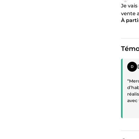
Je vais
vente 
À parti
Clickf
Témo
Témoi
“Mer
d’hab
réali
avec 
À bie
profe