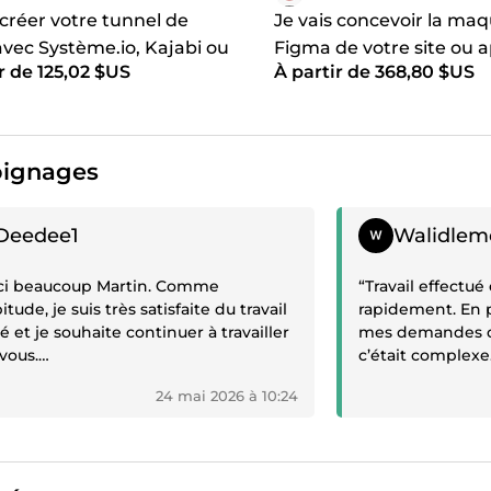
 créer votre tunnel de
Je vais concevoir la ma
avec Système.io, Kajabi ou
Figma de votre site ou a
r de 125,02 $US
À partir de 368,80 $US
unnels
ignages
gnage positif
Témoignage posit
Deedee1
Walidlem
ci beaucoup Martin. Comme
“Travail effect
itude, je suis très satisfaite du travail
rapidement. En p
sé et je souhaite continuer à travailler
mes demandes d
vous.
c’était complex
ntôt et encore merci pour votre
24 mai 2026 à 10:24
ssionnalisme et votre efficacité.”