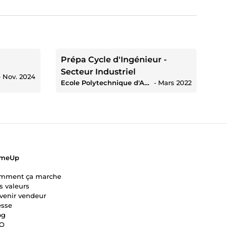
Prépa Cycle d'Ingénieur -
Secteur Industriel
‐
Nov. 2024
Ecole Polytechnique d'Abomey-Calavi
‐
Mars 2022
meUp
mment ça marche
s valeurs
venir vendeur
esse
og
Q