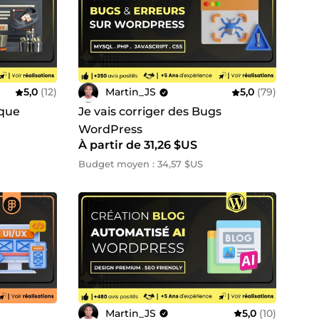
5,0
(12)
Martin_JS
5,0
(79)
ique
Je vais corriger des Bugs
WordPress
À partir de 31,26 $US
Budget moyen : 34,57 $US
Martin_JS
5,0
(10)