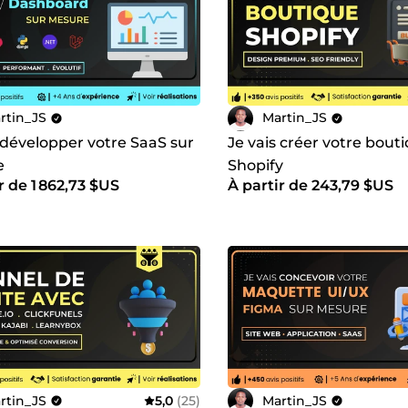
ra un plaisir de travailler avec vous. 🤝
service,
rtin_JS
Martin_JS
 développer votre SaaS sur
Je vais créer votre bout
e
Shopify
r de 1 862,73 $US
À partir de 243,79 $US
rtin_JS
5,0
(25)
Martin_JS