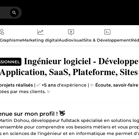
 Graphisme
Marketing digital
Audiovisuel
Site & Développement
Réd
Ingénieur logiciel - Développ
SSIONNEL
 Application, SaaS, Plateforme, Sites
projets réalisés
| ✅
+5 ans
d'expérience | ✨
Écoute
,
savoir-fair
tées par mes clients. ✨
nue sur mon profil ! 👋
Martin Dohou, développeur fullstack spécialisé en solutions lo
d'ensemble pour comprendre vos besoins métiers et vous pro
s en sciences de l'ingénieur et en informatique me permet d'a