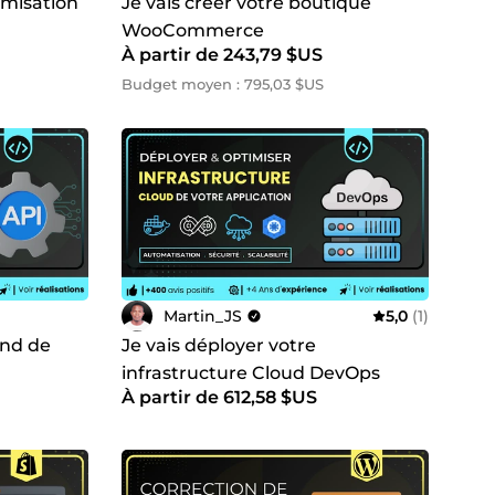
timisation
Je vais créer votre boutique
WooCommerce
À partir de 243,79 $US
depuis 2020.
Budget moyen : 795,03 $US
he personnalisée et orientée résultats. J'ai aidé des
 sur mesure pour répondre à leurs besoins en
ptées à vos objectifs et votre budget.
Martin_JS
5,0
(1)
riés
end de
Je vais déployer votre
infrastructure Cloud DevOps
é de l'entreprise et atteindre les objectifs visés.
À partir de 612,58 $US
té pour répondre à toutes vos questions et besoins.