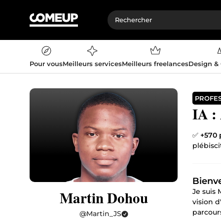
Pour vous
Meilleurs services
Meilleurs freelances
Design &
PROFE
IA :
✅
+570 
plébisci
Bienve
Je suis 
Martin Dohou
vision 
parcour
@
Martin_JS