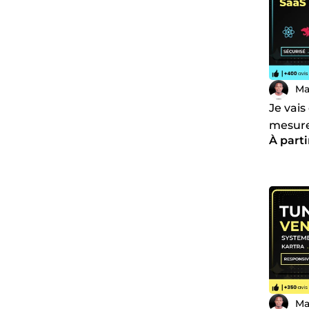
🤝
Ce se
.
À votre 
Martin
.
Ma
Je vais
mesur
À parti
Ma