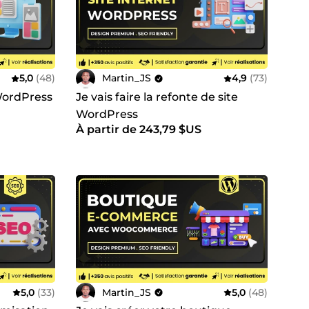
ntactez-moi pour échanger sur vos besoins et
vos objectifs. Ensemble, transformons vos idées en
5,0
(48)
Martin_JS
4,9
(73)
 WordPress
Je vais faire la refonte de site
WordPress
À partir de 243,79 $US
P, Elixir, C#
oenix
jabi, Kartra et bien d’autres.
5,0
(33)
Martin_JS
5,0
(48)