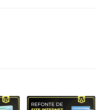
ins métier.
lémentation des logiques métier complexes.
CD), containerisation et automatisation des
 business.
on de vos systèmes.