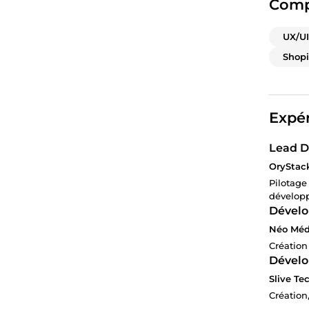
Comp
UX/UI
Shopi
Expér
Lead D
OryStack
Pilotag
développ
Dévelo
Néo Méd
Création
Dévelo
Slive Tec
Création