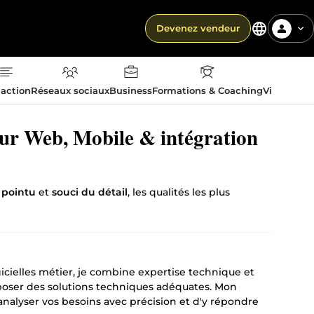
Devenez vendeur
action
Réseaux sociaux
Business
Formations & Coaching
Vie quotid
eur Web, Mobile & intégration
e pointu
et
souci du détail
, les qualités les plus
gicielles métier, je combine expertise technique et
poser des solutions techniques adéquates. Mon
nalyser vos besoins avec précision et d'y répondre