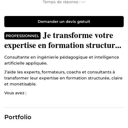
Temps de réponse :
—
Demander un devis gratuit
Je transforme votre
PROFESSIONNEL
expertise en formation structurée
prête à vendre (IA & ingénierie
Consultante en ingénierie pédagogique et intelligence
pédagogique)
artificielle appliquée.
J’aide les experts, formateurs, coachs et consultants à
transformer leur expertise en formation structurée, claire
et monétisable.
Vous avez :
– des idées dispersées – des vidéos non structurées – une
formation en vrac – un projet e-learning bloqué – une
expertise que vous n’arrivez pas à organiser
Portfolio
Je conçois pour vous une architecture pédagogique