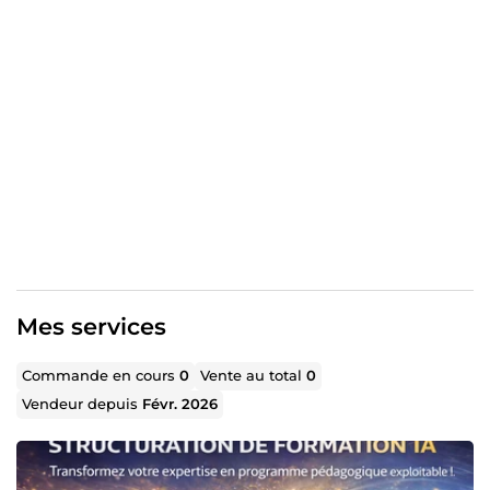
professionnelle prête à être exploitée.
✔ Structuration en modules cohérents ✔ Objectifs SMART
✔ Parcours logique ✔ Optimisation via IA générative ✔
Méthodologie issue de la certification FPA
Mon approche combine rigueur pédagogique et
efficacité business.
Résultat : un programme structuré, exploitable et prêt à
être vendu.
Mes services
Commande en cours
0
Vente au total
0
Vendeur depuis
Févr. 2026