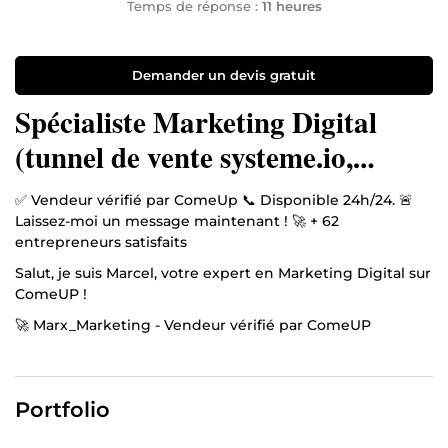
Temps de réponse :
11 heures
Demander un devis gratuit
Spécialiste Marketing Digital
(tunnel de vente systeme.io,
facebook Ads, Copywriting, E-
✅ Vendeur vérifié par ComeUp 📞 Disponible 24h/24. 🚨
mail, video)
Laissez-moi un message maintenant ! 🚀 + 62
entrepreneurs satisfaits
Salut, je suis Marcel, votre expert en Marketing Digital sur
ComeUP !
🚀 Marx_Marketing - Vendeur vérifié par ComeUP
Avec 3 ans d’expérience dans le marketing digital, je suis
votre partenaire idéal pour transformer vos idées en
résultats concrets. Mon expertise couvre tout le spectre
Portfolio
des stratégies digitales :