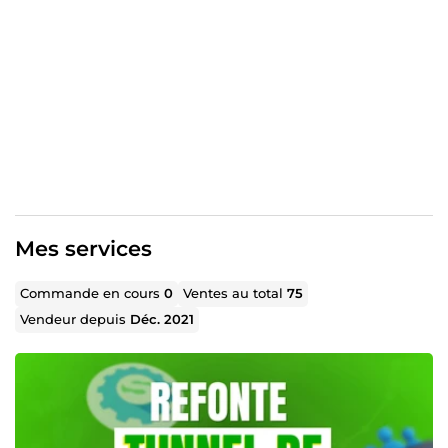
💼 Tunnels de Vente : Créez des parcours clients efficaces
qui convertissent à chaque étape. 🎯 Publicités Facebook
& Google Ads : Des campagnes ciblées, optimisées pour
maximiser votre ROI. 🛒 Création de Boutiques Shopify :
Lancez une boutique en ligne professionnelle et prête à
vendre. ✍️ Copywriting Persuasif : Attirez, engagez et
convertissez vos clients grâce à des textes percutants.
🔑 Pourquoi me choisir ?
Une Approche Unique : J’adapte chaque stratégie à
votre marché et à vos objectifs. Pas de solutions « clé
en main », mais des résultats sur mesure.
Mes services
Un Suivi Personnalisé : Vous êtes accompagné à
chaque étape, de la conception à l’optimisation.
Commande en cours
0
Ventes au total
75
Résultats Garantis : Ma mission est simple : vous
apporter des résultats mesurables, et rapidement.
Vendeur depuis
Déc. 2021
Prêt à faire passer votre business au niveau supérieur ?
Contactez-moi, et construisons ensemble votre succès
digital !