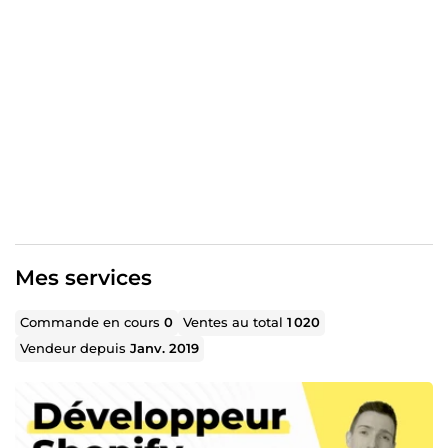
Engagement, honnêteté et qualité
sont les valeurs
fondamentales de mon activité. Je suis confiant dans
mon savoir-faire, dans mon expertise et en ma capacité à
vous apporter des
solutions à forte valeur ajoutée
.
Mes services
Commande en cours
0
Ventes au total
1 020
Vendeur depuis
Janv. 2019