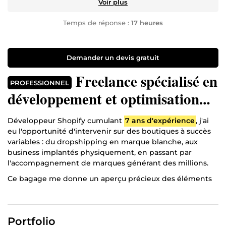
Voir plus
Temps de réponse :
17 heures
Demander un devis gratuit
Freelance spécialisé en
PROFESSIONNEL
développement et optimisation
UI/UX de boutiques e-commerces
Développeur Shopify cumulant
7 ans d'expérience
, j'ai
Shopify
eu l'opportunité d'intervenir sur des boutiques à succès
variables : du dropshipping en marque blanche, aux
business implantés physiquement, en passant par
l'accompagnement de marques générant des millions.
Ce bagage me donne un aperçu précieux des éléments
clés qui déterminent
la réussite ou l'échec d'une
boutique e-commerce
. Mon expérience influence mon
rapport à la création et me permet d'offrir
un service
Portfolio
personnalisé
, parfaitement
adapté à vos besoins
.