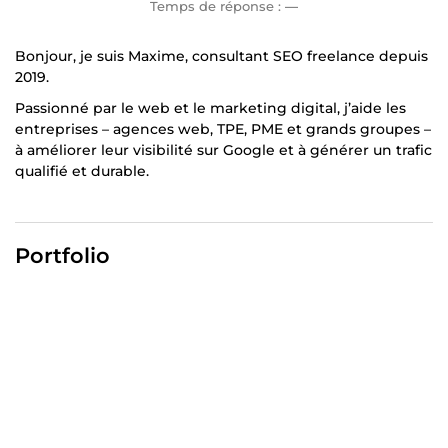
Temps de réponse :
—
Bonjour, je suis Maxime, consultant SEO freelance depuis
2019.
Passionné par le web et le marketing digital, j’aide les
entreprises – agences web, TPE, PME et grands groupes –
à améliorer leur visibilité sur Google et à générer un trafic
qualifié et durable.
Depuis plus de 5 ans, j’accompagne mes clients dans leur
stratégie de référencement naturel (SEO) :
Portfolio
Audit SEO technique et de contenu.
Optimisation des performances (technique, contenu,
netlinking).
Suivi et amélioration continue pour des résultats
mesurables.
Basé à Troyes, j’interviens auprès d’entreprises partout
en France pour transformer leurs objectifs en résultats
concrets.
Vous voulez propulser votre site en première page ?