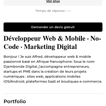
Voir plus
Temps de réponse :
—
Demander un devis gratuit
Développeur Web & Mobile · No-
Code · Marketing Digital
Bonjour ! Je suis Alfred, développeur web & mobile
passionné basé en Afrique francophone. Sous le nom
Djembonde Digital, j'accompagne entrepreneurs,
startups et PME dans la création de leurs projets
numériques : sites web, applications mobiles
iOS/Android, plateformes SaaS et boutiques e-commerce.
Fort de 2 ans d'expérience, je combine des solutions No-
Code puissantes (AI ) avec du développement sur-
mesure en React / Vite / PHP et WordPress, pour livrer
Portfolio
des produits rapides, élégants et performants.