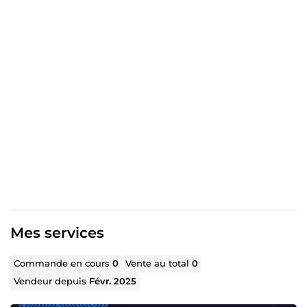
Je propose également des services de Marketing Digital
& Media Buying pour booster votre visibilité en ligne.
Réactivité, qualité et respect des délais sont mes maîtres-
mots.
Mes services
Commande en cours
0
Vente au total
0
Vendeur depuis
Févr. 2025