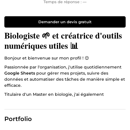
Temps de réponse :
—
Demander un devis gratuit
Biologiste 🌱 et créatrice d'outils
numériques utiles 📊
Bonjour et bienvenue sur mon profil ! 😊
Passionnée par l'organisation, j'utilise quotidiennement
Google Sheets
pour gérer mes projets, suivre des
données et automatiser des tâches de manière simple et
efficace.
Titulaire d'un Master en biologie, j'ai également
développé une solide capacité à
analyser, synthétiser et
vulgariser
plusieurs sujets afin de les rendre accessibles à
différents publics.
Portfolio
Je mets aujourd'hui ces compétences à votre service
pour vous aider à :