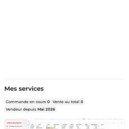
"créer et améliorer vos tableaux Google Sheets",
"organiser et visualiser vos données",
"vulgariser des sujets scientifiques ou techniques",
"rédiger des contenus clairs, pédagogiques et
structurés".
Mon objectif est de vous fournir un travail sérieux,
compréhensible et adapté à vos besoins.
Au plaisir d'échanger avec vous sur votre projet !
Mes services
Commande en cours
0
Vente au total
0
Vendeur depuis
Mai 2026