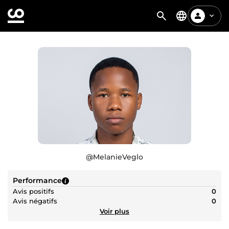
@
MelanieVeglo
Performance
Avis positifs
0
Avis négatifs
0
Voir plus