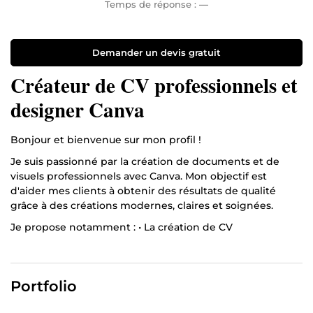
Temps de réponse :
—
Demander un devis gratuit
Créateur de CV professionnels et
designer Canva
Bonjour et bienvenue sur mon profil !
Je suis passionné par la création de documents et de
visuels professionnels avec Canva. Mon objectif est
d'aider mes clients à obtenir des résultats de qualité
grâce à des créations modernes, claires et soignées.
Je propose notamment : • La création de CV
professionnels • La conception de flyers et d'affiches • La
création de publications pour les réseaux sociaux
Je travaille avec sérieux, je respecte les délais et je reste à
Portfolio
l'écoute de vos besoins afin de vous offrir un service
personnalisé.