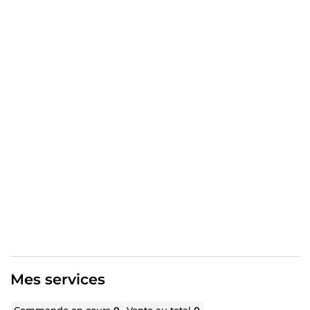
N'hésitez pas à me contacter avant de passer commande.
Je serai ravi d'échanger avec vous sur votre projet.
Mes services