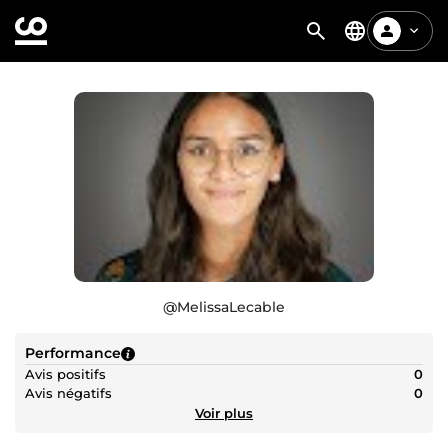
@
MelissaLecable
Performance
Avis positifs
0
Avis négatifs
0
Voir plus