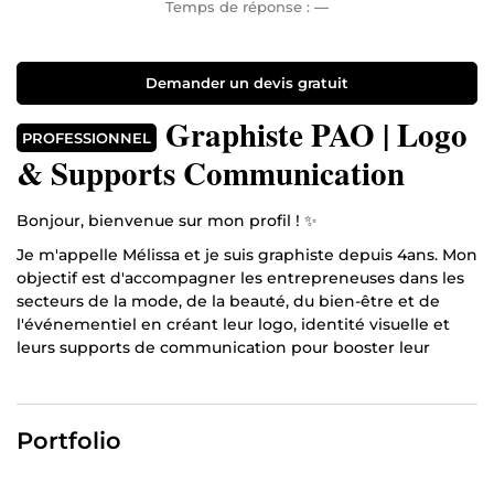
Temps de réponse :
—
Demander un devis gratuit
Graphiste PAO | Logo
PROFESSIONNEL
& Supports Communication
Bonjour, bienvenue sur mon profil ! ✨️
Je m'appelle Mélissa et je suis graphiste depuis 4ans. Mon
objectif est d'accompagner les entrepreneuses dans les
secteurs de la mode, de la beauté, du bien-être et de
l'événementiel en créant leur logo, identité visuelle et
leurs supports de communication pour booster leur
image et attirer leurs clientes. Je travaille principalement
sur la Suite Adobe (Indesign, Illustrator, Photoshop).
Ce que je propose :
Portfolio
Logo
Identité visuelle