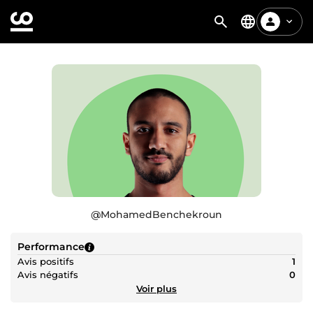
@
MohamedBenchekroun
Performance
Avis positifs
1
Avis négatifs
0
Voir plus