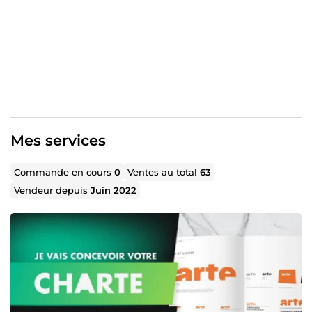
▪️ POURQUOI MOI ? ✅ Plus de 5 ans d'expériences ⭐ + de
40 clients satisfaits 📞 Disponible 7j/7
👉 Contactez-moi en cliquant sur le bouton "Contacter le
vendeur".
Au plaisir de collaborer avec vous,
Mes services
Commande en cours
0
Ventes au total
63
Vendeur depuis
Juin 2022