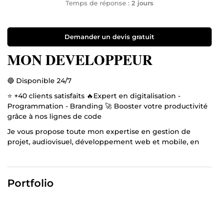
Temps de réponse :
2 jours
Demander un devis gratuit
MON DEVELOPPEUR
🔵 Disponible 24/7
⭐ +40 clients satisfaits 🔥Expert en digitalisation -
Programmation - Branding 🚀 Booster votre productivité
grâce à nos lignes de code
Je vous propose toute mon expertise en gestion de
projet, audiovisuel, développement web et mobile, en
programmation, en marketing digital pour vous
accompagner de l'audit SEO et la génération de
contenus optimisés pour le référencement.
Portfolio
En plus de ça, si vous souhaitez générer du trafic
rapidement, je peux vous aider dans toutes vos
conceptions graphiques.