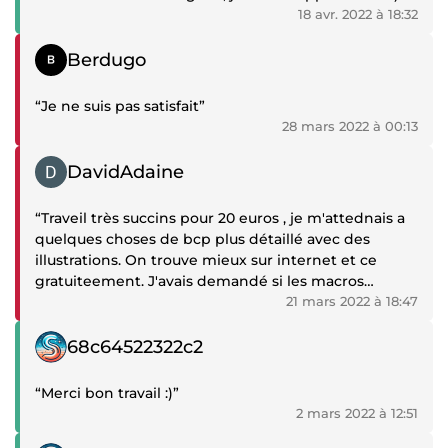
18 avr. 2022 à 18:32
Témoignage négatif
Berdugo
“Je ne suis pas satisfait”
28 mars 2022 à 00:13
Témoignage négatif
DavidAdaine
“Traveil très succins pour 20 euros , je m'attednais a
quelques choses de bcp plus détaillé avec des
illustrations. On trouve mieux sur internet et ce
gratuiteement. J'avais demandé si les macros
étaient bien indiquées mais il n'en ai rien. Pas
21 mars 2022 à 18:47
d'indication de portions, de temps de cuisson ou
Témoignage positif
autre. Bref j'ai payé 20 euros pour un service qui ne
68c64522322c2
mérite même pas 5 euros. Très déçu.”
“Merci bon travail :)”
2 mars 2022 à 12:51