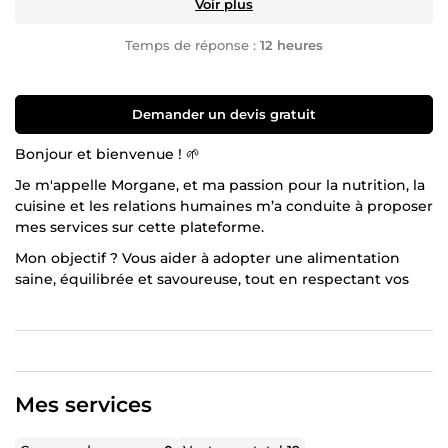
Voir plus
Temps de réponse :
12 heures
Demander un devis gratuit
Bonjour et bienvenue ! 🌱
Je m'appelle Morgane, et ma passion pour la nutrition, la
cuisine et les relations humaines m’a conduite à proposer
mes services sur cette plateforme.
Mon objectif ? Vous aider à adopter une alimentation
saine, équilibrée et savoureuse, tout en respectant vos
besoins et vos préférences. J’aime partager des conseils
concrets et simples pour transformer vos habitudes
alimentaires, sans frustration ni complication.
💡 Ce que je vous propose :
Mes services
Des idées et astuces pour équilibrer vos repas au
quotidien.
Des conseils nutritionnels accessibles, basés sur une