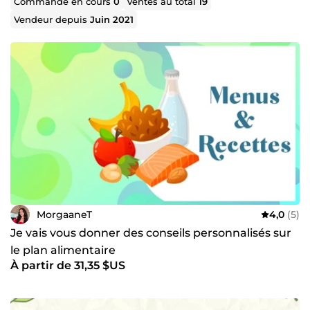
Commande en cours
0
Ventes au total
19
approche bienveillante.
Vendeur depuis
Juin 2021
Des échanges chaleureux pour répondre à toutes vos
questions et vous accompagner dans votre
démarche.
Convaincue que l’alimentation joue un rôle clé dans le
bien-être, je souhaite partager avec vous mon amour
pour la cuisine et mon savoir en nutrition pour vous aider
à atteindre vos objectifs avec plaisir et sérénité.
N'hésitez pas à me contacter, je serai ravie de vous
accompagner ! ☺️
MorgaaneT
4,0
(5)
Je vais vous donner des conseils personnalisés sur
le plan alimentaire
À partir de 31,35 $US