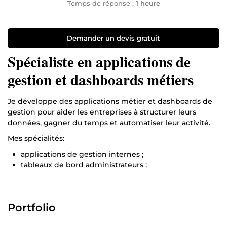
Temps de réponse :
1 heure
Demander un devis gratuit
Spécialiste en applications de
gestion et dashboards métiers
Je développe des applications métier et dashboards de
gestion pour aider les entreprises à structurer leurs
données, gagner du temps et automatiser leur activité.
Mes spécialités:
applications de gestion internes ;
tableaux de bord administrateurs ;
outils de suivi patients/clients, rendez-vous,
paiements et rapports ;
import Excel/CSV ;
Portfolio
interfaces propres et faciles à utiliser ;
installation, configuration et accompagnement.