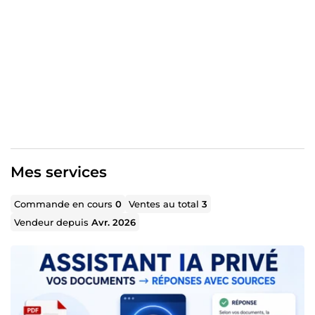
Je travaille avec une approche claire : comprendre votre
besoin, cadrer les modules nécessaires, livrer une
solution utilisable et vous accompagner dans la prise en
main.
Mon objectif n’est pas seulement d’écrire du code, mais
de créer un outil utile, stable et adapté à votre
organisation.
Mes services
Commande en cours
0
Ventes au total
3
Vendeur depuis
Avr. 2026