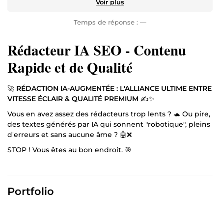
Voir plus
Temps de réponse :
—
Rédacteur IA SEO - Contenu
Rapide et de Qualité
🚀
RÉDACTION IA-AUGMENTÉE : L'ALLIANCE ULTIME ENTRE
VITESSE ÉCLAIR & QUALITÉ PREMIUM
✍️✨
Vous en avez assez des rédacteurs trop lents ? 🐢 Ou pire,
des textes générés par IA qui sonnent "robotique", pleins
d'erreurs et sans aucune âme ? 🤖❌
STOP ! Vous êtes au bon endroit. 🎯
Je ne suis pas un simple utilisateur d'IA. Je suis un Expert
en Ingénierie de Prompt & Stratégie de Contenu. Mon
métier ? Dompter la puissance des algorithmes les plus
Portfolio
avancés (Gemini 3 Pro, GPT-5 Pro, Claude 3.7 Pro) pour
vous livrer des textes d'une qualité chirurgicale en un
temps record. ⚡