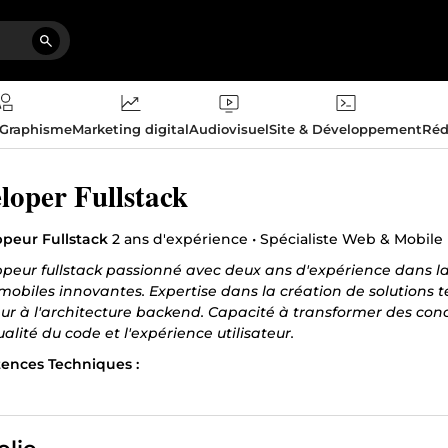
 Graphisme
Marketing digital
Audiovisuel
Site & Développement
Réd
loper Fullstack
peur Fullstack
2 ans d'expérience • Spécialiste Web & Mobile
peur fullstack passionné avec deux ans d'expérience dans l
mobiles innovantes. Expertise dans la création de solutions t
teur à l'architecture backend. Capacité à transformer des con
ualité du code et l'expérience utilisateur.
nces Techniques :
ipt, React, TypeScript, Python, FastAPI, Django, MongoDB, Pos
hemy
 que développeur fullstack chez ComeUp, j'ai: