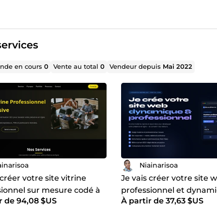
ervices
de en cours
0
Vente au total
0
Vendeur depuis
Mai 2022
ainarisoa
Niainarisoa
 créer votre site vitrine
Je vais créer votre site 
sionnel sur mesure codé à
professionnel et dynam
ir de 94,08 $US
À partir de 37,63 $US
n