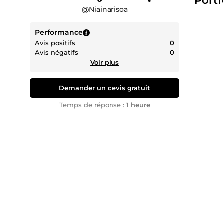
Portf
@
Niainarisoa
Dévelop
endpoin
Performance
mise en
Avis positifs
0
d'autor
Avis négatifs
0
et la sc
Voir plus
Projets 
Dévelop
Demander un devis gratuit
de bord
Temps de réponse :
1 heure
avec We