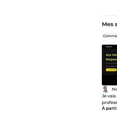
Mes s
Comman
Ni
Je vais
profes
À part
la mai