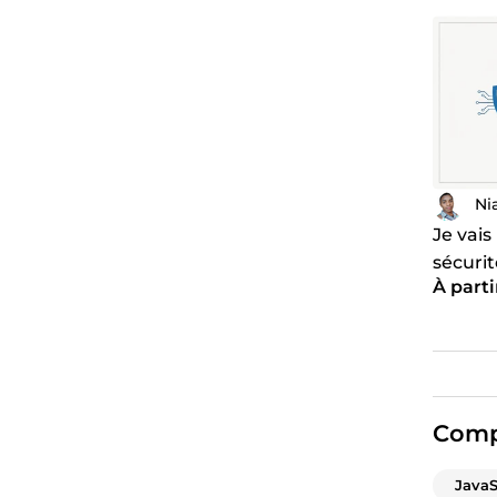
Ni
Je vais
sécuri
À parti
profess
(OWAS
Comp
JavaS