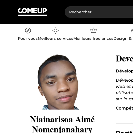
Pour vous
Meilleurs services
Meilleurs freelances
Design &
Deve
Dévelop
Dévelop
web et 
utilisa
sur la q
Compéte
Niainarisoa Aimé
JavaScr
SQLAlc
Nomenjanahary
En tant