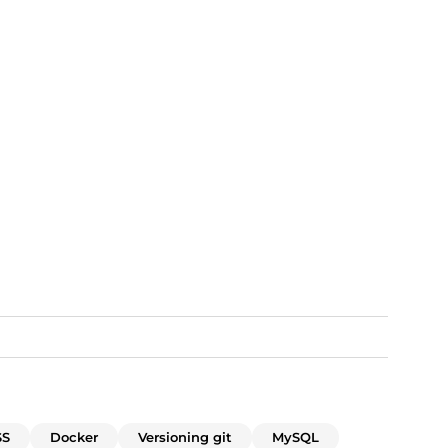
SS
Docker
Versioning git
MySQL