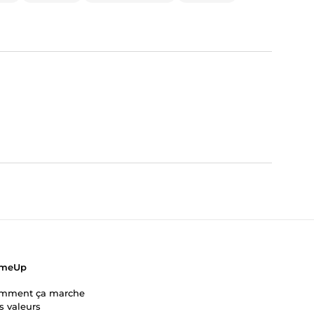
meUp
mment ça marche
s valeurs