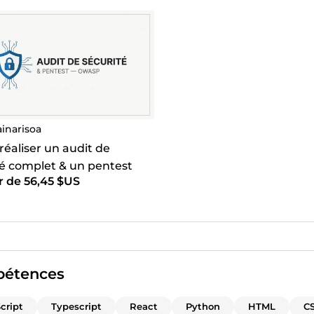
ainarisoa
 réaliser un audit de
té complet & un pentest
r de 56,45 $US
ionnel de votre site web
P)
étences
cript
Typescript
React
Python
HTML
C