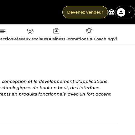
Devenez vendeur
action
Réseaux sociaux
Business
Formations & Coaching
Vie quotid
a conception et le développement d'applications
echnologiques de bout en bout, de l'interface
cepts en produits fonctionnels, avec un fort accent
tgreSQL, HTML5/CSS3, Git, Docker, RESTful APIs,