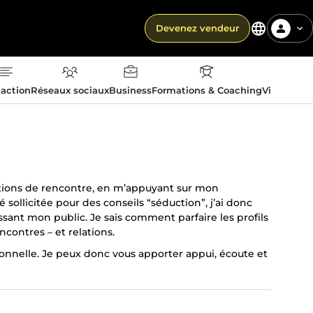
Devenez vendeur
action
Réseaux sociaux
Business
Formations & Coaching
Vie quotid
cations de rencontre, en m’appuyant sur mon
sollicitée pour des conseils “séduction”, j’ai donc
ant mon public. Je sais comment parfaire les profils
ncontres – et relations.
ationnelle. Je peux donc vous apporter appui, écoute et
s autres et/ou avec vous-même).
ur le voyage, les expériences possibles à l'étranger
ent à cœur.