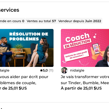
e-moi. ☕
ervices
de en cours
0
Ventes au total
57
Vendeur depuis
Juin 2022
daigle
5,0
(11)
nidaigle
 vous aider par écrit pour
Je vais transformer votre
oblèmes de couple,
sur Tinder, Bumble, Meet
r de 25,01 $US
À partir de 25,01 $US
aux ou personnels
autres applications de 