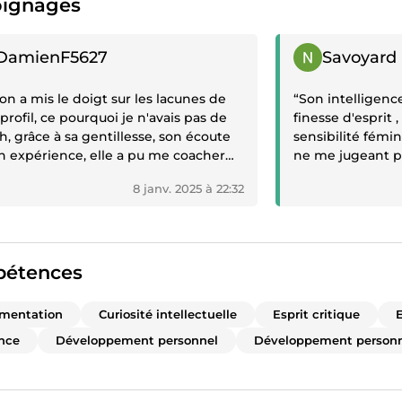
ignages
gnage positif
Témoignage posit
DamienF5627
Savoyard
n a mis le doigt sur les lacunes de
“Son intelligence. qui rejaillit dan
rofil, ce pourquoi je n'avais pas de
finesse d'esprit 
, grâce à sa gentillesse, son écoute
sensibilité fémi
n expérience, elle a pu me coacher
ne me jugeant pa
d'améliorer au mieux mon profil.
preuve d'adaptabilité pour faire r
8 janv. 2025 à 22:32
 Manon pour tes conseils et ton
meilleur de moi-même . 
”
permet de faire
séduction . En plus rapport qualité prix
imbattable cert
efficacité
étences
mentation
Curiosité intellectuelle
Esprit critique
E
nce
Développement personnel
Développement person