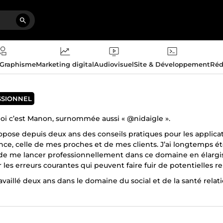
 Graphisme
Marketing digital
Audiovisuel
Site & Développement
Réd
SSIONNEL
moi c’est Manon, surnommée aussi « @nidaigle ».
ropose depuis deux ans des conseils pratiques pour les appli
ce, celle de mes proches et de mes clients. J’ai longtemps été 
de me lancer professionnellement dans ce domaine en élargiss
r les erreurs courantes qui peuvent faire fuir de potentielles re
travaillé deux ans dans le domaine du social et de la santé rel
gement dans votre reconstruction (ex: se reconnecter avec le
, je suis une rédactrice web en freelance ! Je rédige à la fois s
 civique, Working Holiday) et sur d'autres sujets qui me tienn