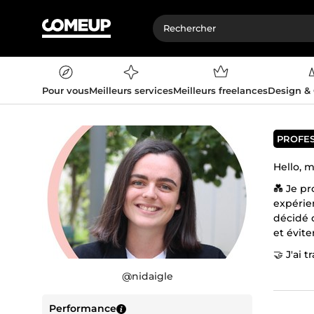
Pour vous
Meilleurs services
Meilleurs freelances
Design &
PROFE
Hello, 
💑 Je p
expérien
décidé 
et évite
🤝 J'ai 
encoura
@
nidaigle
🪶 Enfin
(service
Performance