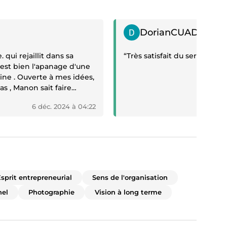
if
Témoignage positif
DorianCUADROS
s sa
“Très satisfait du service”
, est bien l'apanage d'une
nine . Ouverte à mes idées,
s , Manon sait faire
essortir le
6 déc. 2024 à 04:22
27 
Tout ce qui
 un bon coach en
ainement du à son
 ... Merci Manon”
sprit entrepreneurial
Sens de l'organisation
nel
Photographie
Vision à long terme