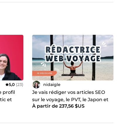
5,0
(23)
nidaigle
 profil
Je vais rédiger vos articles SEO
ic et
sur le voyage, le PVT, le Japon et
À partir de 237,56 $US
rencontre
l'Australie