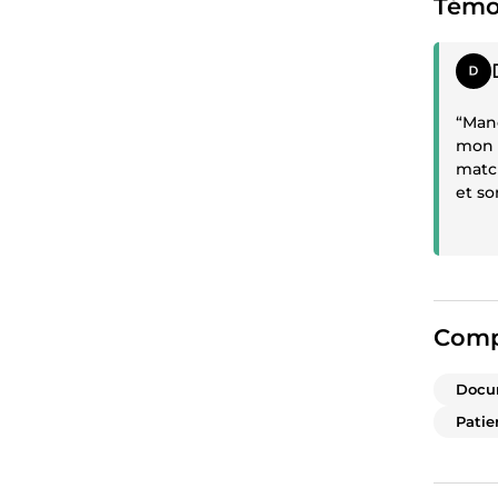
Témo
Témoi
“Mano
mon p
match
et so
afin 
Merci
aide.
Comp
Docu
Patie