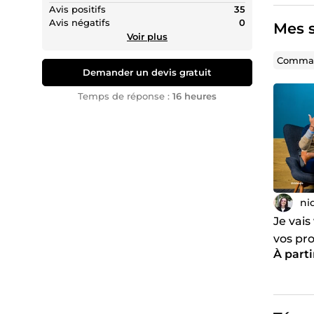
Avis positifs
35
Contact
Avis négatifs
0
Mes s
Voir plus
Comman
Demander un devis gratuit
Temps de réponse :
16 heures
ni
Je vais
vos pr
À parti
famili