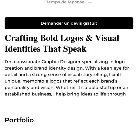
Temps de réponse :
—
Demander un devis gratuit
Crafting Bold Logos & Visual
Identities That Speak
I’m a passionate Graphic Designer specializing in logo
creation and brand identity design. With a keen eye for
detail and a strong sense of visual storytelling, I craft
unique, memorable logos that reflect each brand’s
personality and vision. Whether it’s a bold startup or an
established business, I help bring ideas to life through
creative and strategic design.
My approach combines creativity with purpose — every
shape, color, and font I use is chosen to resonate with the
Portfolio
target audience and strengthen brand recognition. From
concept to final product, I deliver clean, impactful visuals
that make brands stand out.