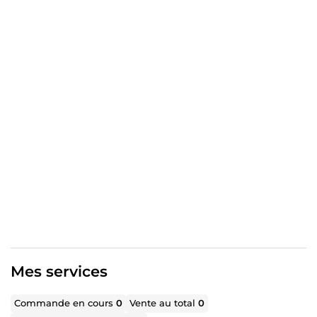
Let’s build a visual identity that speaks louder than
words.
Mes services
Commande en cours
0
Vente au total
0