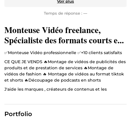
Voir plus
Temps de réponse :
—
Monteuse Vidéo freelance,
Spécialiste des formats courts et
longs
✅Monteuse Vidéo professionnelle ✅+10 clients satisfaits
CE QUE JE VENDS 🔥Montage de vidéos de publicités des
produits et de prestation de services 🔥Montage de
vidéos de fashion 🔥 Montage de vidéos au format tiktok
et shorts 🔥Découpage de podcasts en shorts
J'aide les marques , créateurs de contenus et les
entreprises commerciales: 🎯qui manquent de temps
pour produire du contenu vidéo régulier, 🎯qui ont de
difficulté à capter l'attention en moins de 3 secondes, 🎯
Portfolio
qui créent du contenu qui ne convertit pas, 🎯qui
manquent de visibilité à capter l'attention , générer des
leads et booster leur visibilité.