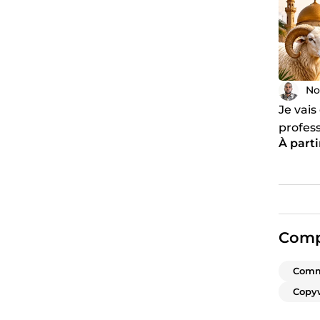
No
Je vais
profess
À parti
Comp
Comm
Copyw