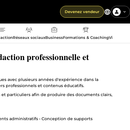
Devenez vendeur
action
Réseaux sociaux
Business
Formations & Coaching
Vie quotid
action professionnelle et
ues avec plusieurs années d'expérience dans la
s professionnels et contenus éducatifs.
 et particuliers afin de produire des documents clairs,
ments administratifs • Conception de supports
nelle