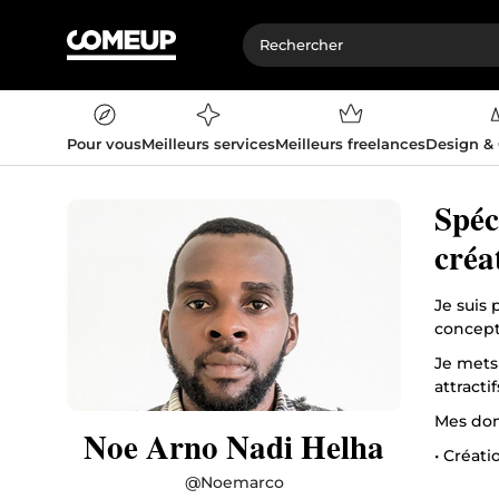
Pour vous
Meilleurs services
Meilleurs freelances
Design &
Spéc
créa
Je suis
concept
Je mets 
attracti
Mes dom
Noe Arno Nadi Helha
• Créati
pédagog
@
Noemarco