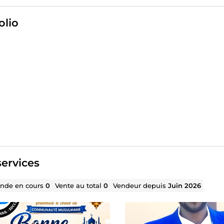
age à fournir un travail de qualité, dans les délais convenus 
client.
olio
ervices
de en cours
0
Vente au total
0
Vendeur depuis
Juin 2026