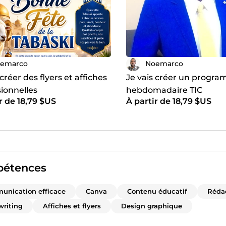
emarco
Noemarco
 créer des flyers et affiches
Je vais créer un progr
ionnelles
hebdomadaire TIC
r de 18,79 $US
À partir de 18,79 $US
étences
unication efficace
Canva
Contenu éducatif
Réda
riting
Affiches et flyers
Design graphique