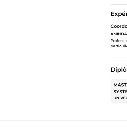
Expér
Coordo
AMIHDA
Professi
particul
Diplô
MAST
SYST
UNIVE