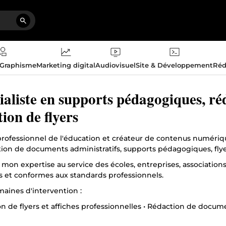
 Graphisme
Marketing digital
Audiovisuel
Site & Développement
Réd
ialiste en supports pédagogiques, réd
tion de flyers
 professionnel de l'éducation et créateur de contenus numériq
ion de documents administratifs, supports pédagogiques, flyer
mon expertise au service des écoles, entreprises, associations
fs et conformes aux standards professionnels.
aines d'intervention :
on de flyers et affiches professionnelles • Rédaction de docu
iques • CV et lettres de motivation • Mise en page profession