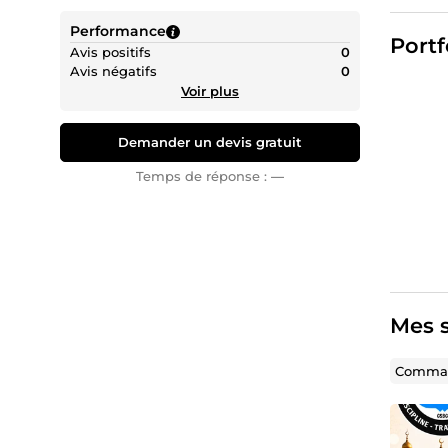
Je m'eng
Performance
chaque 
Portf
Avis positifs
0
Avis négatifs
0
Voir plus
Demander un devis gratuit
Temps de réponse :
—
Mes s
Comman