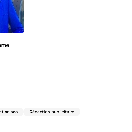
amme
ction seo
Rédaction publicitaire