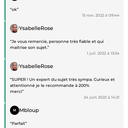
démarquer dans vos recherches d'emploi.
“ok”
Formé en gestion d'association et titulaire d’un titre
15 nov. 2022 à 09:44
professionnel de formateur pour adultes, je me distingue
par une écoute active et bienveillante, avec l’objectif de
Témoignage positif
YsabelleRose
vous offrir des solutions sur-mesure, adaptées à vos
besoins spécifiques.
“Je vous remercie, personne très fiable et qui
Vous avez une question ou une demande particulière ?
maitrise son sujet.”
Contactez-moi dès maintenant pour discuter de votre
1 juil. 2022 à 13:54
projet ! A très bientôt
Témoignage positif
YsabelleRose
“SUPER ! Un expert du sujet très sympa. Curieux et
attentionné je le recommande à 200%
merci”
24 juin 2022 à 14:21
Témoignage positif
Mbloup
“Parfait”