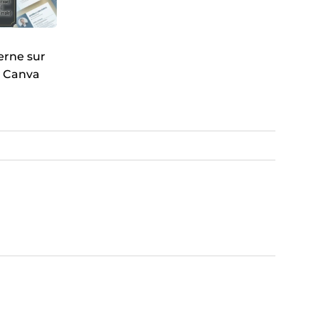
erne sur
c Canva