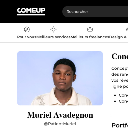
Pour vous
Meilleurs services
Meilleurs freelances
Design &
Conc
Concept
des ren
vos rêve
ligne po
Con
Con
Rend
Muriel Avadegnon
Vos 
L'ét
@
PatientMuriel
Portf
L'ar