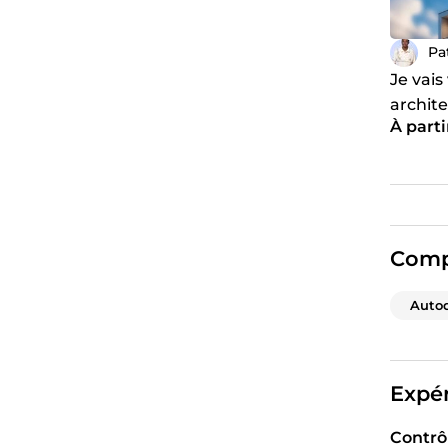
Pa
Je vais
archit
À parti
photor
Comp
Auto
Expér
Contrô