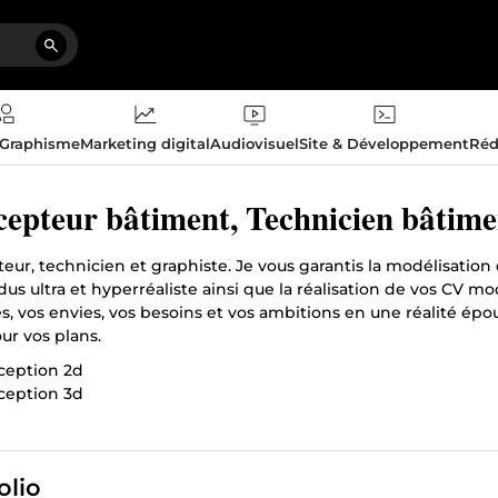
 Graphisme
Marketing digital
Audiovisuel
Site & Développement
Réd
epteur bâtiment, Technicien bâtime
eur, technicien et graphiste. Je vous garantis la modélisati
dus ultra et hyperréaliste ainsi que la réalisation de vos CV
s, vos envies, vos besoins et vos ambitions en une réalité épou
ur vos plans.
ception 2d
ception 3d
u photoréaliste (Ultra et hyperréaliste)
plans architecturaux et structuraux
ude de prix de vos plans
olio
chitecture