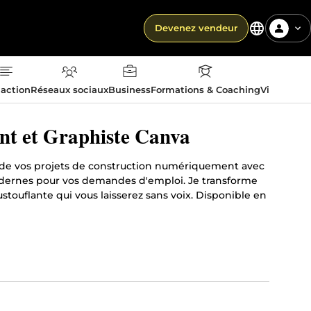
Devenez vendeur
action
Réseaux sociaux
Business
Formations & Coaching
Vie quotid
nt et Graphiste Canva
on de vos projets de construction numériquement avec
 modernes pour vos demandes d'emploi. Je transforme
stouflante qui vous laisserez sans voix. Disponible en