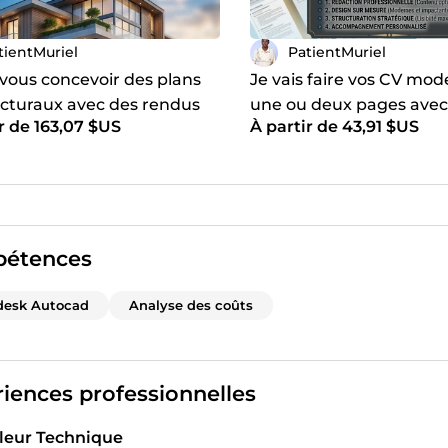
tientMuriel
PatientMuriel
 vous concevoir des plans
Je vais faire vos CV mod
ecturaux avec des rendus
une ou deux pages ave
r de 163,07 $US
À partir de 43,91 $US
éaliste
étences
desk Autocad
Analyse des coûts
iences professionnelles
leur Technique