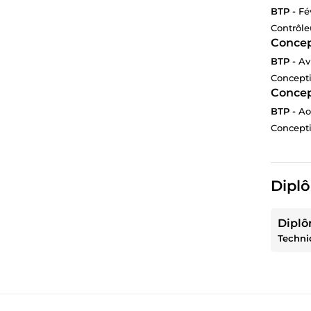
BTP -
Fé
Contrôle
Concep
BTP -
Av
Concepti
Conce
BTP -
Ao
Concepti
Diplô
Diplô
Techni