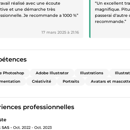
ravail réalisé avec une écoute
“Un excellent trav
tive et une démarche très
magnifique. Pitus
essionnelle. Je recommande a 1000 %”
passerai d'autr
recommande.”
17 mars 2025 à 21:16
étences
e Photoshop
Adobe Illustrator
Illustrations
Illustra
mentation
Créativité
Portraits
Avatars et mascott
iences professionnelles
ste
 SAS -
Oct. 2022 - Oct. 2023