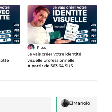
Pitus
Je vais créer votre identité
cotte
visuelle professionnelle
À partir de 363,64 $US
if
Témoignage positif
ElManolo