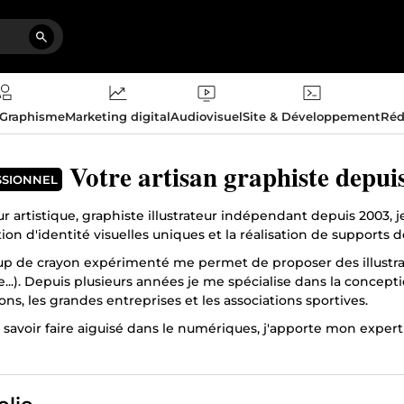
 Graphisme
Marketing digital
Audiovisuel
Site & Développement
Réd
Votre artisan graphiste depui
SSIONNEL
ur artistique, graphiste illustrateur indépendant depuis 2003
ion d'identité visuelles uniques et la réalisation de support
p de crayon expérimenté me permet de proposer des illustratio
e...). Depuis plusieurs années je me spécialise dans la concep
ions, les grandes entreprises et les associations sportives.
savoir faire aiguisé dans le numériques, j'apporte mon expertis
, applications mobiles...).
ir de créer pour vous !