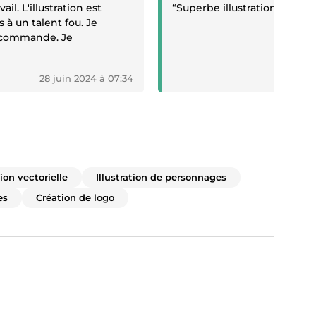
ail. L'illustration est
“Superbe illustration. Merci.”
 à un talent fou. Je
e commande. Je
28 juin 2024 à 07:34
19
tion vectorielle
Illustration de personnages
es
Création de logo