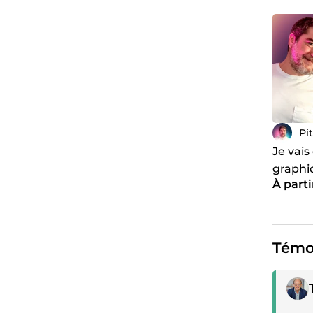
Pi
Je vais
graphi
À parti
Témo
Témoi