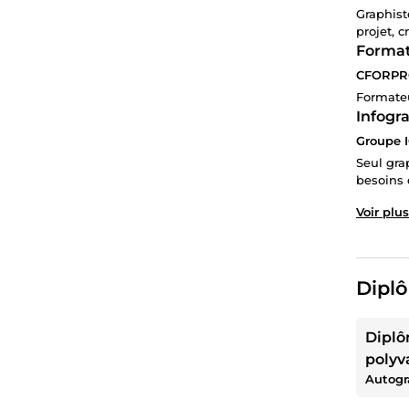
Graphist
projet, 
Forma
CFORPR
Formateu
Infogra
Groupe I
Seul gra
besoins 
Voir plus
Diplô
Diplô
polyv
Autogr