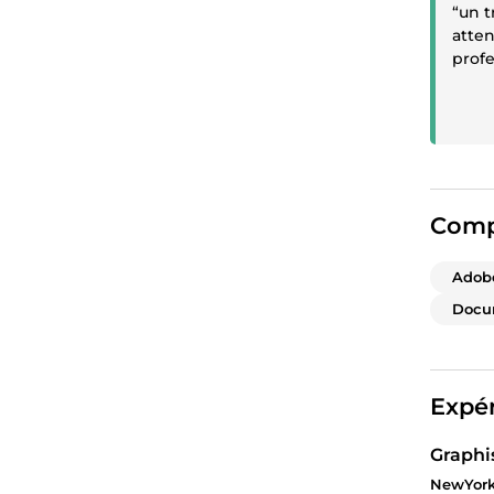
“un t
atten
prof
Comp
Adob
Docu
Expér
Graphi
NewYork