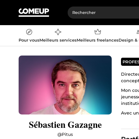
Pour vous
Meilleurs services
Meilleurs freelances
Design &
PROFE
Directe
concept
Mon cou
jeuness
institut
Avec un 
internet
Sébastien Gazagne
Au plais
@
Pitus