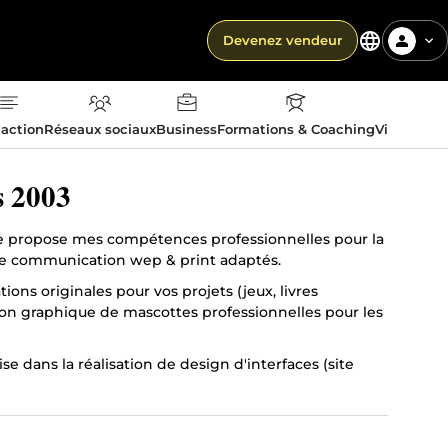
Devenez vendeur
action
Réseaux sociaux
Business
Formations & Coaching
Vie quotid
s 2003
, je propose mes compétences professionnelles pour la
s de communication wep & print adaptés.
ns originales pour vos projets (jeux, livres
tion graphique de mascottes professionnelles pour les
e dans la réalisation de design d'interfaces (site