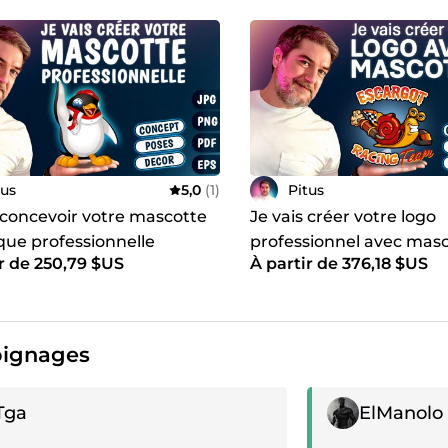
tus
5,0
(1)
Pitus
 concevoir votre mascotte
Je vais créer votre logo
que professionnelle
professionnel avec mas
r de 250,79 $US
À partir de 376,18 $US
ignages
gnage positif
Témoignage posit
Tga
ElManolo