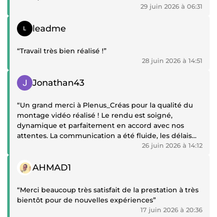
vraiment au-dessus de mes attentes. Chaque vidéo
29 juin 2026 à 06:31
paraît plus professionnelle, plus claire, plus vivante,
et surtout plus puissante.
Témoignage positif
leadme
C’est rare de travailler avec quelqu’un qui comprend
“Travail très bien réalisé !”
aussi bien ce qu’on veut transmettre. Je
28 juin 2026 à 14:51
recommande sincèrement.”
Témoignage positif
Jonathan43
“Un grand merci à Plenus_Créas pour la qualité du
montage vidéo réalisé ! Le rendu est soigné,
dynamique et parfaitement en accord avec nos
attentes. La communication a été fluide, les délais
ont été respectés et le professionnalisme était au
26 juin 2026 à 14:12
rendez-vous du début à la fin. Nous sommes très
Témoignage positif
satisfaits du résultat et nous referons appel à ses
AHMAD1
services sans la moindre hésitation. Nous
recommandons vivement ! 👏”
“Merci beaucoup très satisfait de la prestation à très
bientôt pour de nouvelles expériences”
17 juin 2026 à 20:36