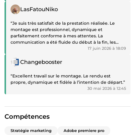
Témoignage positif
LasFatouNiko
“Je suis très satisfait de la prestation réalisée. Le
montage est professionnel, dynamique et
parfaitement conforme à mes attentes. La
communication a été fluide du début à la fin, les
délais ont été respectés et les demandes de
17 juin 2026 à 18:09
modifications ont été prises en compte rapidement.
Témoignage positif
Changebooster
Le résultat final est de grande qualité, avec un vrai
souci du détail et une bonne compréhension de
“Excellent travail sur le montage. Le rendu est
mon univers et de mes objectifs.
propre, dynamique et fidèle à l’intention de départ.”
30 mai 2026 à 12:45
Je recommande vivement ce prestataire à toute
personne recherchant un monteur vidéo sérieux,
réactif et compétent. Je n'hésiterai pas à refaire
appel à ses services pour mes prochains projets.
Compétences
Merci encore pour votre professionnalisme !”
Stratégie marketing
Adobe premiere pro