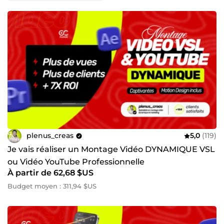
Nous confier votre projet, c’est garantir un
résultat hors du commun qui dépasse vos
attentes.
. 🤝 Découvrez nos solutions dès aujourd’hui et démarrez
une collaboration fructueuse.
Contactez-moi pour discuter de vos projets et obtenir
des résultats qui feront la différence.
plenus_creas
5,0
(119)
Je vais réaliser un Montage Vidéo DYNAMIQUE VSL
ou Vidéo YouTube Professionnelle
À partir de 62,68 $US
Budget moyen : 311,94 $US