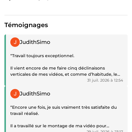
Témoignages
Témoignage positif
JudithSimo
“Travail toujours exceptionnel.
Il vient encore de me faire cinq déclinaisons
verticales de mes vidéos, et comme d’habitude, le
résultat est premium. En un seul mois, il m’a déjà
31 juil. 2026 à 12:54
monté plusieurs vidéos, et à chaque fois, son travail
Témoignage positif
amène mon contenu à un autre niveau.
JudithSimo
Dès que j’ai une vidéo importante, surtout une vidéo
“Encore une fois, je suis vraiment très satisfaite du
stratégique pour mon business, c’est vers lui que je
travail réalisé.
me tourne. Il comprend le message, le met en
valeur, et livre toujours un résultat à la hauteur —
Il a travaillé sur le montage de ma vidéo pour
même plus qu’à la hauteur.
29 juil. 2026 à 23:17