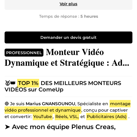
Voir plus
Temps de réponse :
5 heures
Demander un devis gratuit
Monteur Vidéo
PROFESSIONNEL
Dynamique et Stratégique : Ads,
VSL et YouTube - Design
Premium & épuré
🥇👑
TOP 1%
DES MEILLEURS MONTEURS
VIDÉOS sur ComeUp
🔴 Je suis
Marius GNANSOUNOU
, Spécialiste en
montage
vidéo professionnel et dynamique
, conçu pour captiver
et convertir:
YouTube
,
Réels, VSL,
et
Publicitaires (Ads)
.
➤ Avec mon équipe Plenus Creas,
nous accompagnons les