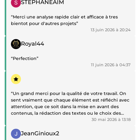
STEPHANEAIM
“Merci une analyse rapide clair et afficace à tres
bientot pour d'autres projets”
13 juin 2026 à 20:24
Témoignage positif
Royal44
“Perfection”
11 juin 2026 à 04:37
Témoignage positif
“Un grand merci pour la qualité de votre travail. On
sent vraiment que chaque élément est réfléchi avec
attention, que ce soit dans la mise en avant des
contenus, la rédaction des textes ou le choix des
musiques. Tout est cohérent, soigné et correspond
30 mai 2026 à 13:18
parfaitement à l’image que je souhaite donner à
Témoignage positif
mon compte. Merci encore pour votre implication et
JeanGinioux2
votre sens du détail.”