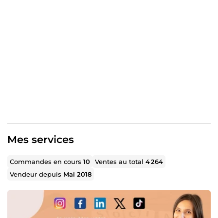
vos projets. J'ai eu la chance de travailler dans divers
domaines tels que la banque, le sport, les cosmétiques, la
lingerie, les voyages, la presse...
Je suis quelqu'un de curieux et dynamique, qui aime les
challenges et le travail bien fait.
Je reste à votre disposition, du lundi au samedi, pour
répondre à vos questions et pour réaliser vos prestations,
avec un immense plaisir.
A bientôt,
Priscilla, 36 ans, spécialiste en web-marketing et
communication
Mes services
Commandes en cours
10
Ventes au total
4 264
Vendeur depuis
Mai 2018