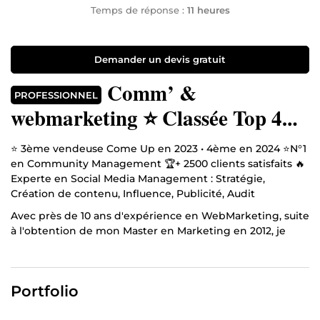
Temps de réponse :
11 heures
Demander un devis gratuit
Comm’ &
PROFESSIONNEL
webmarketing ⭐ Classée Top 4
sur ComeUp ⭐ Community
⭐ 3ème vendeuse Come Up en 2023 • 4ème en 2024 ⭐N°1
Manager N°1 🏆
en Community Management 🏆+ 2500 clients satisfaits 🔥
Experte en Social Media Management : Stratégie,
Création de contenu, Influence, Publicité, Audit
Avec près de 10 ans d'expérience en WebMarketing, suite
à l'obtention de mon Master en Marketing en 2012, je
vous propose mes services pour développer vos projets.
A mon compte depuis 2017, je suis créative, passionnée et
expérimentée en Community Management, Création de
Portfolio
sites web Wordpress, rédaction SEO, analyse et coaching,
je suis à votre disposition pour échanger et travailler sur