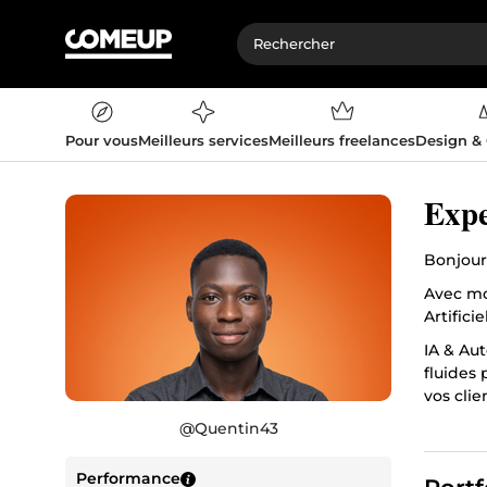
Pour vous
Meilleurs services
Meilleurs freelances
Design &
Expe
Bonjour,
Avec mon
Artifici
IA & Aut
fluides
vos clie
@
Quentin43
Je vous 
Contact
Performance