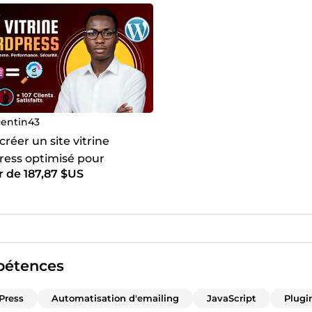
entin43
 créer un site vitrine
ess optimisé pour
r de 187,87 $US
ser votre business
étences
Press
Automatisation d'emailing
JavaScript
Plugi