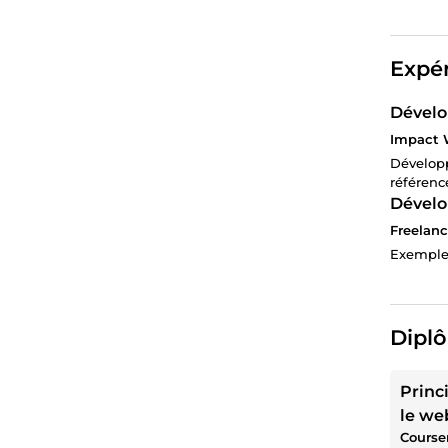
Expér
Dévelo
Impact 
Développ
référenc
Dévelo
Freelanc
Exemples
Diplô
Princ
le we