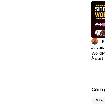
Qu
Je vais
WordPr
À parti
propul
Comp
Word