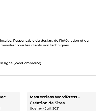
ocales. Responsable du design, de l’intégration et du
ministrer pour les clients non techniques.
es en ligne (WooCommerce).
vec
Masterclass WordPress –
Création de Sites
1
Udemy
‐
Juil. 2021
Professionnels