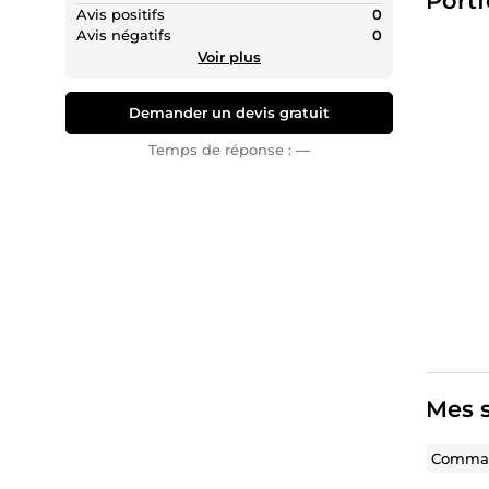
Portf
Avis positifs
0
Avis négatifs
0
Voir plus
Demander un devis gratuit
Temps de réponse :
—
Mes s
Comman