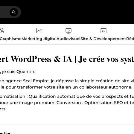
 Graphisme
Marketing digital
Audiovisuel
Site & Développement
Réd
rt WordPress & IA | Je crée vos sys
 je suis Quentin.
 agence Scal Empire, je dépasse la simple création de site vitr
elle pour transformer votre site en un collaborateur autonome.
omatisation : Qualification automatique de vos prospects et t
 pour une image premium. Conversion : Optimisation SEO et te
nts.
aide à bâtir une présence en ligne solide et à faire de votre si
ez-moi dès aujourd’hui pour donner vie à votre projet WordPr