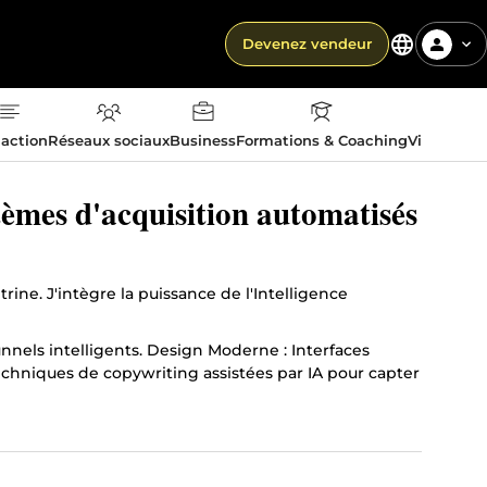
Devenez vendeur
action
Réseaux sociaux
Business
Formations & Coaching
Vie quotid
tèmes d'acquisition automatisés
ine. J'intègre la puissance de l'Intelligence
unnels intelligents. Design Moderne : Interfaces
chniques de copywriting assistées par IA pour capter
te web un véritable outil de croissance.
ess.