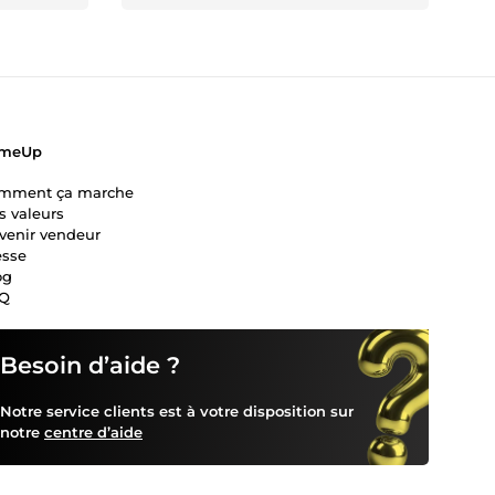
meUp
mment ça marche
s valeurs
venir vendeur
esse
og
Q
Besoin d’aide ?
Notre service clients est à votre disposition sur
notre
centre d’aide