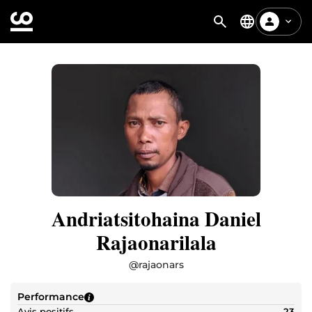
Andriatsitohaina Daniel
Rajaonarilala
@
rajaonars
Performance
Avis positifs
23