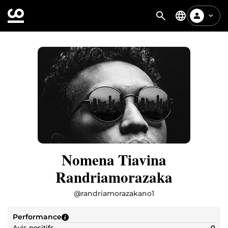
Nomena Tiavina
Randriamorazaka
@
randriamorazakano1
Performance
Avis positifs
0