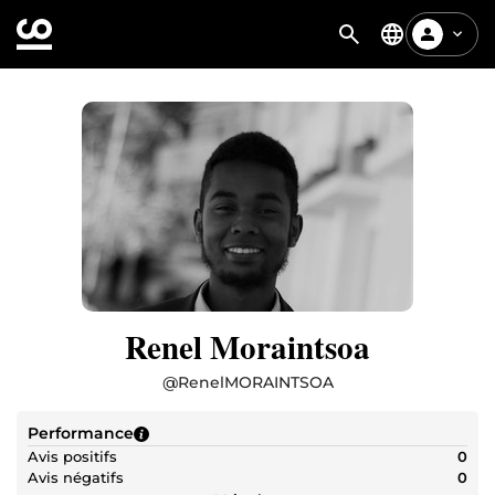
Renel Moraintsoa
@
RenelMORAINTSOA
Performance
Avis positifs
0
Avis négatifs
0