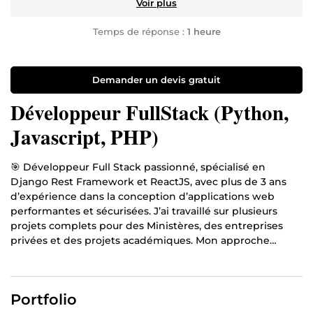
Voir plus
Temps de réponse :
1 heure
Demander un devis gratuit
Développeur FullStack (Python,
Javascript, PHP)
🎯 Développeur Full Stack passionné, spécialisé en
Django Rest Framework et ReactJS, avec plus de 3 ans
d’expérience dans la conception d’applications web
performantes et sécurisées. J’ai travaillé sur plusieurs
projets complets pour des Ministères, des entreprises
privées et des projets académiques. Mon approche
combine rigueur technique, design fonctionnel et
optimisation de l’expérience utilisateur. Je vous
accompagne dans la création, la refonte ou
Portfolio
l’automatisation de vos applications web.