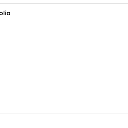
ez pas à me contacter 👍
olio