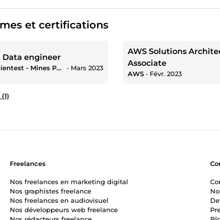
mes et certifications
AWS Solutions Archite
 Data engineer
Associate
DataScientest - Mines Paris PSL
‐
Mars 2023
AWS
‐
Févr. 2023
 (1)
Freelances
Co
Nos freelances en marketing digital
Co
Nos graphistes freelance
No
Nos freelances en audiovisuel
De
Nos développeurs web freelance
Pr
Nos rédacteurs freelance
Bl