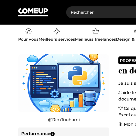
Pour vous
Meilleurs services
Meilleurs freelances
Design &
PROFE
en d
Je suis 
J’aide l
document
💡 Ce q
Excel a
@
RimTouhami
🎯 Mon o
Performance
✔️ Trava