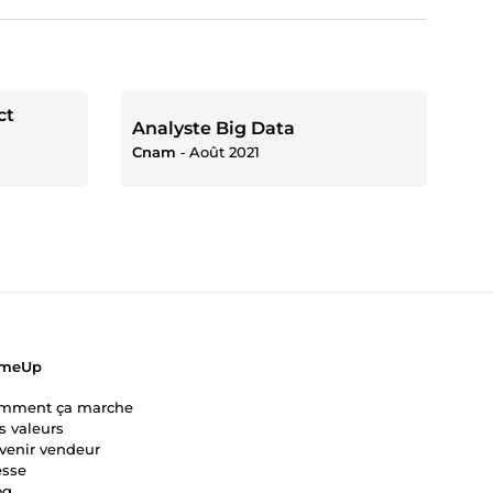
ct
Analyste Big Data
Cnam
‐
Août 2021
meUp
mment ça marche
s valeurs
venir vendeur
esse
og