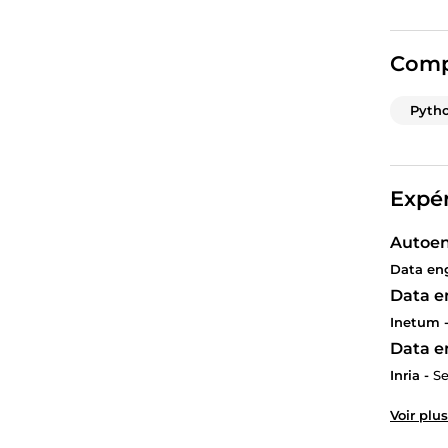
Comp
Pyth
Expér
Autoen
Data eng
Data e
Inetum 
Data e
Inria -
Se
Voir plus