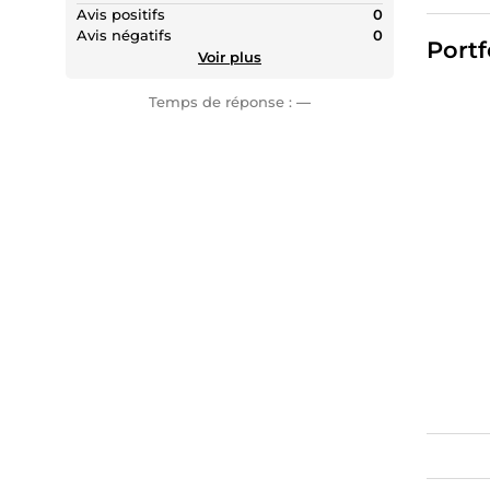
Avis positifs
0
N’hésit
Avis négatifs
0
Portf
Voir plus
Temps de réponse :
—