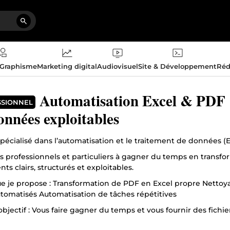
 Graphisme
Marketing digital
Audiovisuel
Site & Développement
Réd
Automatisation Excel & PDF →
SSIONNEL
onnées exploitables
spécialisé dans l’automatisation et le traitement de données (
es professionnels et particuliers à gagner du temps en transfo
s clairs, structurés et exploitables.
ue je propose : Transformation de PDF en Excel propre Nettoy
utomatisés Automatisation de tâches répétitives
bjectif : Vous faire gagner du temps et vous fournir des fichiers 
il sérieux et rapide ✔️ Communication claire ✔️ Solutions adapt