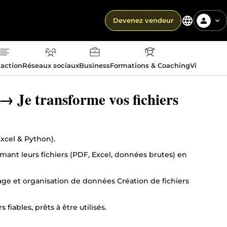
Devenez vendeur
action
Réseaux sociaux
Business
Formations & Coaching
Vie quotid
 Je transforme vos fichiers
Excel & Python).
rmant leurs fichiers (PDF, Excel, données brutes) en
age et organisation de données Création de fichiers
fiables, prêts à être utilisés.
ées à votre besoin