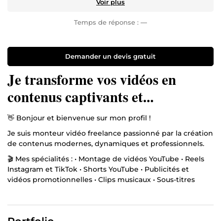
Voir plus
Temps de réponse :
—
Demander un devis gratuit
Je transforme vos vidéos en
contenus captivants et
professionnels
👋 Bonjour et bienvenue sur mon profil !
Je suis monteur vidéo freelance passionné par la création
de contenus modernes, dynamiques et professionnels.
🎬 Mes spécialités : • Montage de vidéos YouTube • Reels
Instagram et TikTok • Shorts YouTube • Publicités et
vidéos promotionnelles • Clips musicaux • Sous-titres
animés • Transitions fluides et effets professionnels •
Sound design et synchronisation musicale
🚀 Mon objectif est simple : transformer vos idées en