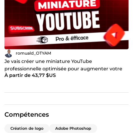
romuald_OTYAM
Je vais créer une miniature YouTube
professionnelle optimisée pour augmenter votre
À partir de 43,77 $US
taux de clic et vos vues
Compétences
Création de logo
Adobe Photoshop