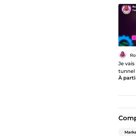
Ro
Je vais
tunnel
À parti
comple
conver
Comp
Marke