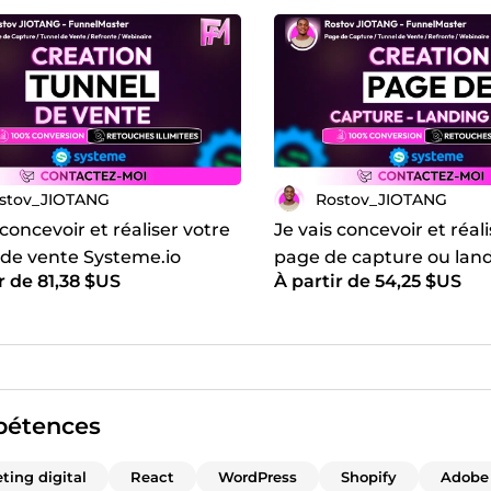
stov_JIOTANG
Rostov_JIOTANG
 concevoir et réaliser votre
Je vais concevoir et réal
 de vente Systeme.io
page de capture ou lan
r de 81,38 $US
À partir de 54,25 $US
t et optimisé pour la
optimisée sur Systeme.i
sion
étences
ting digital
React
WordPress
Shopify
Adobe