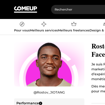
Pour vous
Meilleurs services
Meilleurs freelances
Design &
Rost
Face
Je suis
marketin
d’expér
monétise
Dès mes
pour me
@
Rostov_JIOTANG
entrepr
revenus
Performance