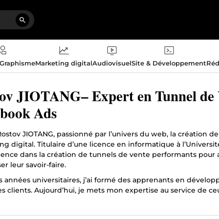
 Graphisme
Marketing digital
Audiovisuel
Site & Développement
Réd
ov JIOTANG– Expert en Tunnel de V
book Ads
 Rostov JIOTANG, passionné par l’univers du web, la création 
g digital. Titulaire d’une licence en informatique à l’Universi
ience dans la création de tunnels de vente performants pour a
r leur savoir-faire.
 années universitaires, j’ai formé des apprenants en dévelop
s clients. Aujourd’hui, je mets mon expertise au service de ce
ise rentable, en concevant des tunnels de vente optimisés qu
 constants.