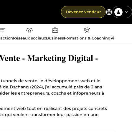
Devenez vendeur
action
Réseaux sociaux
Business
Formations & Coaching
Vie quotid
ente - Marketing Digital -
de tunnels de vente, le développement web et le
té de Dschang (2024), j’ai accumulé près de 2 ans
ider les entrepreneurs, coachs et infopreneurs à
pement web tout en réalisant des projets concrets
ux qui veulent transformer leur passion en une
i convertissent plus de prospects et génèrent des