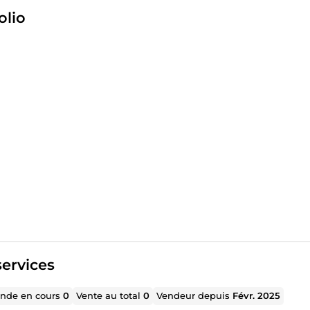
 avez une expertise ? Transformons-la en business rentable ! 
olio
ure. 🎯 Passons à l’action ensemble ! Réservez votre consulta
ervices
de en cours
0
Vente au total
0
Vendeur depuis
Févr. 2025