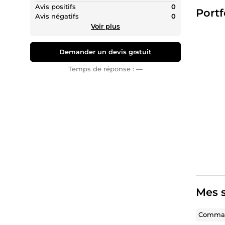
Avis positifs
0
🚀 Vous
Portf
Avis négatifs
0
sur-mes
Voir plus
Demander un devis gratuit
Temps de réponse :
—
Mes s
Comman