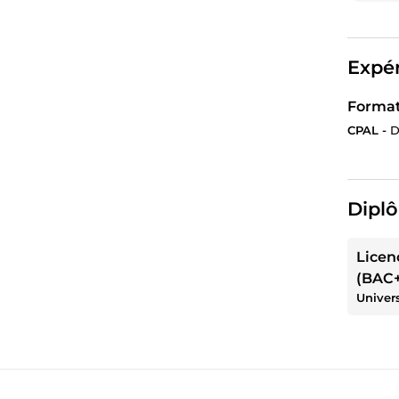
Expér
Format
CPAL -
D
Diplô
Licen
(BAC+
Univer