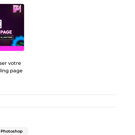
iser votre
ding page
o
 Photoshop