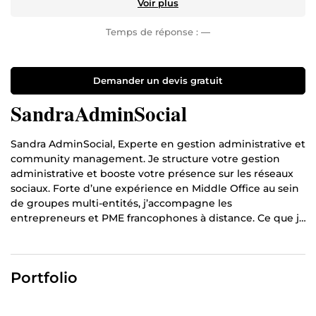
Voir plus
Temps de réponse :
—
Demander un devis gratuit
SandraAdminSocial
Sandra AdminSocial, Experte en gestion administrative et
community management. Je structure votre gestion
administrative et booste votre présence sur les réseaux
sociaux. Forte d’une expérience en Middle Office au sein
de groupes multi-entités, j’accompagne les
entrepreneurs et PME francophones à distance. Ce que je
fais pour vous : ∙ Reporting et tableaux de bord (Excel,
Google Sheets, Notion) ∙ Coordination et suivi
administratif ∙ Gestion de vos réseaux sociaux (LinkedIn,
Portfolio
Facebook, TikTok) ∙ Création de calendriers éditoriaux
Basée au Bénin, je travaille avec des clients partout dans
le monde francophone.