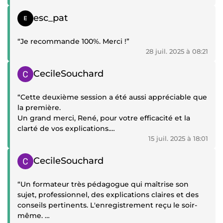
Témoignage positif
esc_pat
“Je recommande 100%. Merci !”
28 juil. 2025 à 08:21
Témoignage positif
CecileSouchard
“Cette deuxième session a été aussi appréciable que
la première.
Un grand merci, René, pour votre efficacité et la
clarté de vos explications.
J'aurai sûrement besoin de faire appel à vous pour
15 juil. 2025 à 18:01
les prochaines étapes.”
Témoignage positif
CecileSouchard
“Un formateur très pédagogue qui maîtrise son
sujet, professionnel, des explications claires et des
conseils pertinents. L'enregistrement reçu le soir-
même.