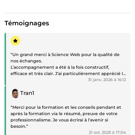
Témoignages
Témoignage positif
“Un grand merci à Science Web pour la qualité de
nos échanges.
L’accompagnement a été à la fois constructif,
efficace et très clair. J’ai particulièrement apprécié la
capacité à comprendre rapidement mes enjeux, à
31 janv. 2026 à 16:12
recevoir des solutions concrètes et à répondre
Témoignage positif
précisément à l’ensemble de mes attentes.
Tran1
Un échange fluide, professionnel et réellement utile,
qui inspire confiance et donne envie d’aller plus
“Merci pour la formation et les conseils pendant et
loin.”
après la formation via le résumé, preuve de votre
professionnalisme. Je vous écrirai à l'avenir si
besoin.”
21 oct. 2025 à 17:04