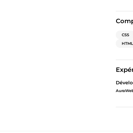
Comp
CSS
HTM
Expér
Dévelo
AuraWeb