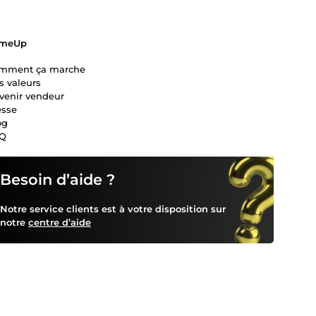
meUp
mment ça marche
s valeurs
venir vendeur
esse
og
Q
Besoin d’aide ?
Notre service clients est à votre disposition sur
notre
centre d’aide