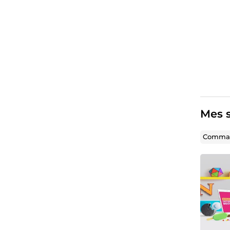
Mes s
Comman