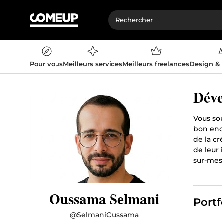
Pour vous
Meilleurs services
Meilleurs freelances
Design &
Déve
Vous so
bon endr
de la cr
de leur 
sur-mes
Oussama Selmani
Portf
@
SelmaniOussama