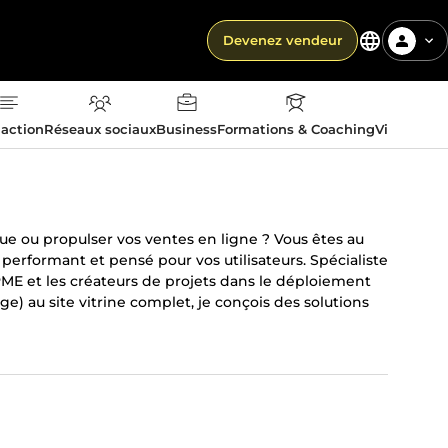
Devenez vendeur
action
Réseaux sociaux
Business
Formations & Coaching
Vie quotid
ue ou propulser vos ventes en ligne ? Vous êtes au
 performant et pensé pour vos utilisateurs. Spécialiste
 PME et les créateurs de projets dans le déploiement
e) au site vitrine complet, je conçois des solutions