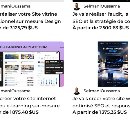
lmaniOussama
SelmaniOussama
 réaliser votre Site vitrine
Je vais réaliser l'audit, l
sionnel sur mesure Design
SEO et la stratégie de 
r de 3 125,79 $US
À partir de 2 500,63 $US
, SEO et une Formation
complète de votre site i
lmaniOussama
SelmaniOussama
 créer votre site internet
Je vais créer votre site 
 ou e-learning sur-mesure
optimisé SEO et respons
r de 1 875,48 $US
À partir de 1 375,35 $US
misé pour la conversion
Drupal