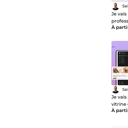
Se
Je vais
profes
À parti
unique
Se
Je vais
vitrine
À parti
et opti