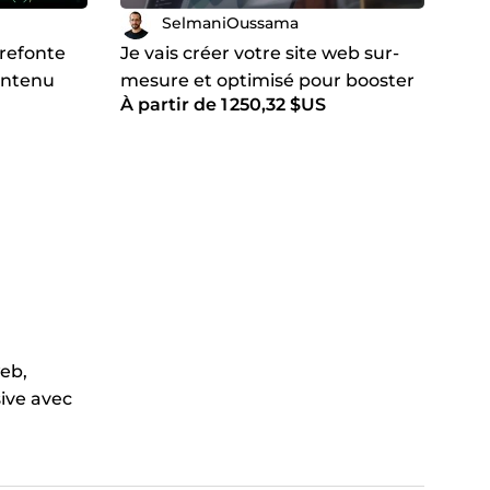
SelmaniOussama
a refonte
Je vais créer votre site web sur-
contenu
mesure et optimisé pour booster
À partir de 1 250,32 $US
nternet
votre business
web,
ive avec