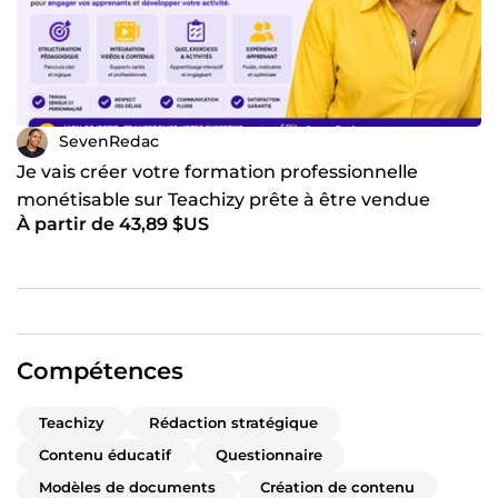
➡ Commerce international
➡ Bien-être & esthétique
➡ Management et gestion
SevenRedac
💎
POURQUOI TRAVAILLER AVEC MOI ?
Je vais créer votre formation professionnelle
monétisable sur Teachizy prête à être vendue
✅ Approche pédagogique moderne et structurée
À partir de 43,89 $US
✅ Bonne maîtrise des référentiels RNCP
✅ Connaissance des exigences Qualiopi
✅ Supports professionnels prêts à l’emploi
✅ Travail sérieux, rigoureux et personnalisé
Compétences
✅ Communication fluide et accompagnement
professionnel
Teachizy
Rédaction stratégique
📌
MA PRIORITE
Contenu éducatif
Questionnaire
Modèles de documents
Création de contenu