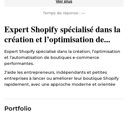
Voir plus
Temps de réponse :
—
Expert Shopify spécialisé dans la
création et l’optimisation de
boutiques e-commerce
Expert Shopify spécialisé dans la création, l’optimisation
performantes.
et l’automatisation de boutiques e-commerce
performantes.
J’aide les entrepreneurs, indépendants et petites
entreprises à lancer ou améliorer leur boutique Shopify
rapidement, avec une approche moderne et orientée
résultats. Mon objectif : vous livrer une boutique
professionnelle, prête à vendre, simple à gérer et pensée
pour convertir.
Portfolio
Ce que je fais pour vous : • Création complète de
boutiques Shopify (design, configuration, paiement, apps,
pages légales…) • Refonte et optimisation de boutiques