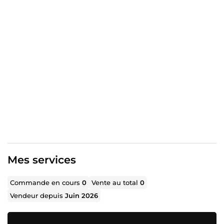
l'automatisation n'est pas le bon investissement — je
vous orienterai vers d'autres pistes si c'est votre cas.
📉 Ce que cette situation vous coûte
Des leads qualifiés partis chez un concurrent faute de
réponse rapide
Des agents qui perdent leur temps à rappeler des
prospects non qualifiés ou déjà signés ailleurs
Un CRM mal renseigné qui fausse votre lecture de la
performance commerciale
Aucune visibilité claire sur quelle source génère
réellement du chiffre.
Ce n'est pas un problème de motivation. C'est un
problème de système.
Mes services
✅ Ce que je construis
Une infrastructure IA qui prend le relais dès qu'un lead
Commande en cours
0
Vente au total
0
entre dans votre écosystème :
Vendeur depuis
Juin 2026
Premier contact WhatsApp automatique en moins de
2 minutes, quelle que soit l'heure