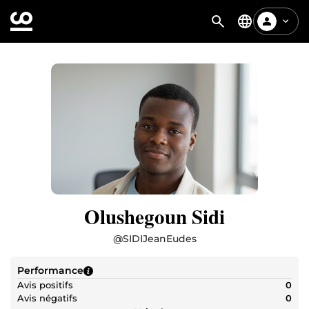
Olushegoun Sidi
@
SIDIJeanEudes
Performance
Avis positifs
0
Avis négatifs
0