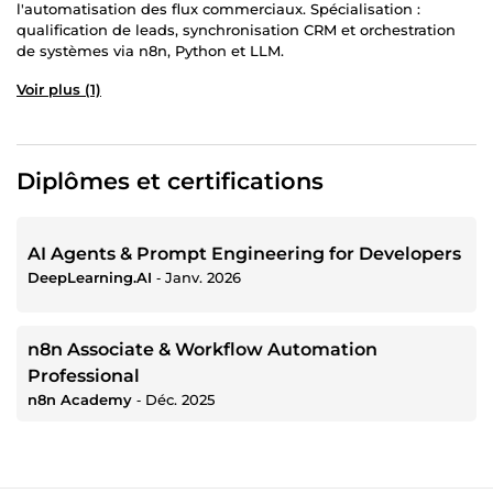
moi ces 3 informations :
l'automatisation des flux commerciaux. Spécialisation :
qualification de leads, synchronisation CRM et orchestration
Votre volume mensuel de leads approximatif
de systèmes via n8n, Python et LLM.
Vos sources principales (Seloger, Facebook Ads, site
web...)
Voir plus (1)
Le CRM que vous utilisez actuellement
Je vous réponds dans les 24h avec une première analyse
de ce que votre processus actuel vous coûte.
Diplômes et certifications
AI Agents & Prompt Engineering for Developers
DeepLearning.AI
‐
Janv. 2026
n8n Associate & Workflow Automation
Professional
n8n Academy
‐
Déc. 2025