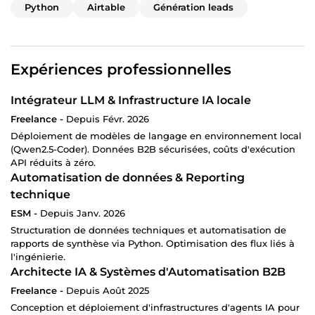
30 jours de surveillance active et support post-
Python
Airtable
Génération leads
livraison inclus
Propriété intellectuelle et technique totale sur
l'ensemble du système
Option suivi mensuel
: monitoring actif, rapport de
Expériences professionnelles
performance mensuel, ajustements techniques et
support prioritaire — sur devis séparé
Intégrateur LLM & Infrastructure IA locale
Freelance -
Depuis Févr. 2026
🎯 Pourquoi travailler avec moi
Déploiement de modèles de langage en environnement local
Je refuse les projets où l'investissement n'est pas justifié.
(Qwen2.5-Coder). Données B2B sécurisées, coûts d'exécution
C'est l'objet de l'Étape 1.
API réduits à zéro.
Je travaille sur un nombre limité de projets
Automatisation de données & Reporting
simultanément. Chaque projet reçoit une attention
technique
complète.
ESM -
Depuis Janv. 2026
Les systèmes que je construis vous appartiennent
Structuration de données techniques et automatisation de
entièrement. Pas d'abonnement à ma plateforme, pas de
rapports de synthèse via Python. Optimisation des flux liés à
dépendance à mon intervention pour faire tourner votre
l'ingénierie.
système au quotidien.
Architecte IA & Systèmes d'Automatisation B2B
Freelance -
Depuis Août 2025
📩 Pour commencer
Cliquez sur
"Contacter"
et envoyez-
Conception et déploiement d'infrastructures d'agents IA pour