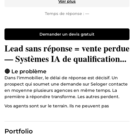
Voir plus
Temps de réponse :
—
Demander un devis gratuit
Lead sans réponse = vente perdue
— Systèmes IA de qualification
automatique
🔴 Le problème
Dans l'immobilier, le délai de réponse est décisif. Un
prospect qui soumet une demande sur Seloger contacte
en moyenne plusieurs agences en même temps. La
première à répondre transforme. Les autres perdent.
Vos agents sont sur le terrain. Ils ne peuvent pas
surveiller leurs téléphones en permanence.
Ce service s'adresse aux agences avec un minimum de 30
leads entrants par mois. En dessous de ce volume,
Portfolio