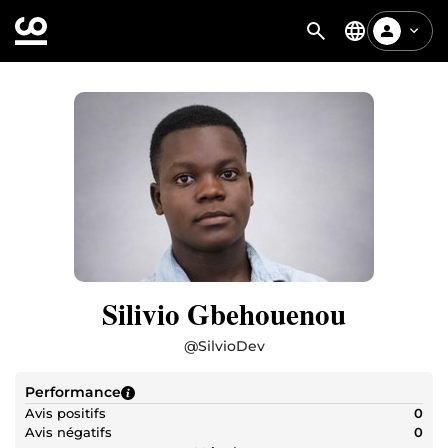
Silivio Gbehouenou
@
SilvioDev
Performance
Avis positifs
0
Avis négatifs
0