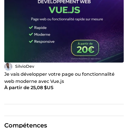
Intégration HTML / CSS / JavaScript
📂 Des exemples de projets réels sont disponibles dans
mon portfolio (applications web, dashboards, systèmes
de gestion).
🤝 Mon objectif est simple : vous livrer une application
fiable, efficace et prête à évoluer.
📩 Contactez-moi dès maintenant pour discuter de votre
projet et passer à l’action.
SilvioDev
Je vais développer votre page ou fonctionnalité
web moderne avec Vue.js
À partir de 25,08 $US
Compétences