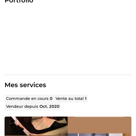
Portfolio
Publications : Dépliant, Flyer, Carte de visite
Story et Post
Photomontage
Bureautique : saisie Word, Excel, Diaporama
Création de logo
Photographie
Pour toutes demandes de renseignements, n'hésitez pas
à me poser vos questions sur mes 2 services proposés !! A
bientôt ! Sophie
Mes services
Commande en cours
0
Vente au total
1
Vendeur depuis
Oct. 2020