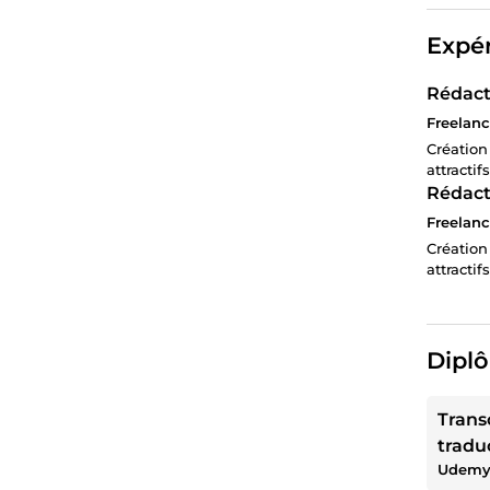
Expér
Rédact
Freelanc
Création
attracti
Rédact
Freelanc
Création
attracti
Diplô
Trans
tradu
Udem