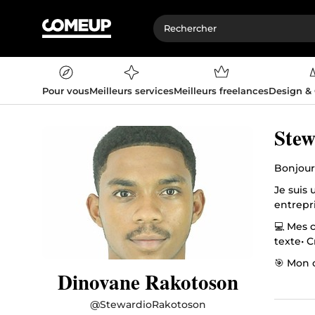
Pour vous
Meilleurs services
Meilleurs freelances
Design &
Stew
Bonjour
Je suis 
entrepri
💻 Mes 
texte• 
🎯 Mon o
Dinovane Rakotoson
N’hésit
@
StewardioRakotoson