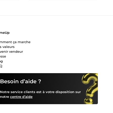
meUp
mment ça marche
s valeurs
venir vendeur
esse
og
Q
Besoin d’aide ?
Notre service clients est à votre disposition sur
notre
centre d’aide