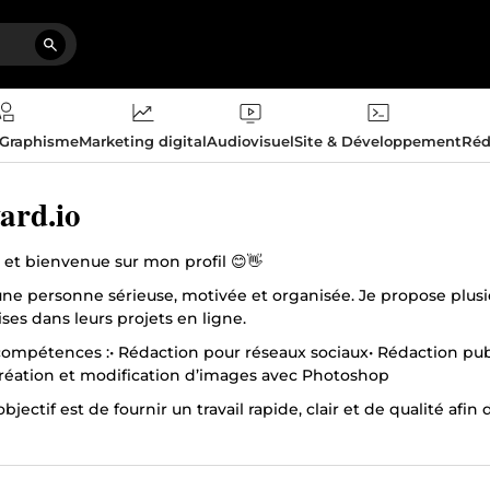
 Graphisme
Marketing digital
Audiovisuel
Site & Développement
Réd
ard.io
 et bienvenue sur mon profil 😊👋
une personne sérieuse, motivée et organisée. Je propose plusieu
ses dans leurs projets en ligne.
compétences :• Rédaction pour réseaux sociaux• Rédaction publi
Création et modification d’images avec Photoshop
bjectif est de fournir un travail rapide, clair et de qualité afin 
ez pas à me contacter avant toute commande. Je serai heureux d