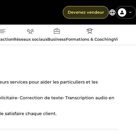
Devenez vendeur
action
Réseaux sociaux
Business
Formations & Coaching
Vie quotid
rs services pour aider les particuliers et les
citaire• Correction de texte• Transcription audio en
de satisfaire chaque client.
e travailler avec vous.