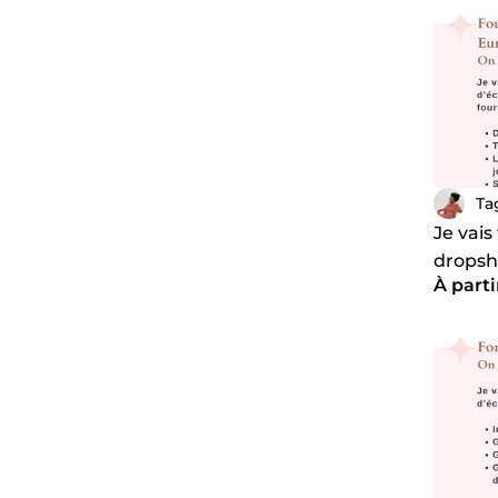
Ta
Je vais
dropsh
À parti
boutiq