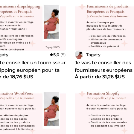
gaty
5,0
(5)
Tagaty
 te conseiller un fournisseur
Je vais te conseiller des
ipping européen pour ta
fournisseurs européens 
r de 18,76 $US
À partir de 31,26 $US
ue
boutique en ligne ou t