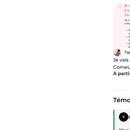
Ta
Je vais
Come
À parti
Témo
Témoi