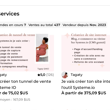
ervices
des en cours
7
Ventes au total
437
Vendeur depuis
Nov. 2023
gaty
5,0
(126)
Tagaty
 créer ton tunnel de vente
Je vais créer ton site in
steme IO
l'outil Systeme.io
r de 75,02 $US
À partir de 375,09 $US
oyen : 167,09 $US