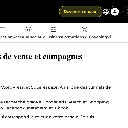
Devenez vendeur
action
Réseaux sociaux
Business
Formations & Coaching
Vie quotid
ls de vente et campagnes
y, WordPress, et Squarespace. Ainsi que des tunnels de
ts de recherche grâce à Google Ads Search et Shopping.
x Facebook, Instagram et Tik tok.
qui correspond le mieux à votre besoin. Je suis