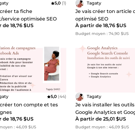
gaty
5,0
(1)
Tagaty
 créer ta fiche
Je vais créer ton article
t/service optimisée SEO
optimisé SEO
r de 18,76 $US
À partir de 18,76 $US
Budget moyen : 74,90 $US
gaty
5,0
(44)
Tagaty
 créer ton compte et tes
Je vais installer les outils
gnes
Google Analytics et Goo
r de 18,76 $US
À partir de 25,01 $US
ok/Instagram/Tik Tok Ads
Console sur ton site
moyen : 46,09 $US
Budget moyen : 46,09 $US