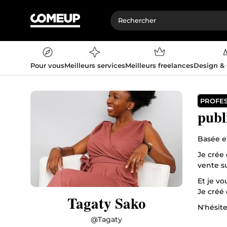
Pour vous
Meilleurs services
Meilleurs freelances
Design &
PROFE
publ
Basée e
Je crée 
vente su
Et je vo
Je créé
Tagaty Sako
N'hésite
disponi
@
Tagaty