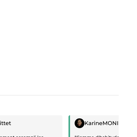
if
Témoignage positif
ittet
KarineMONIEZ