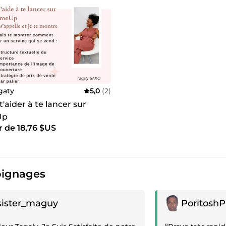
gaty
5,0
(2)
 t'aider à te lancer sur
Up
r de 18,76 $US
ignages
gnage positif
Témoignage posit
sister_maguy
PoritoshP