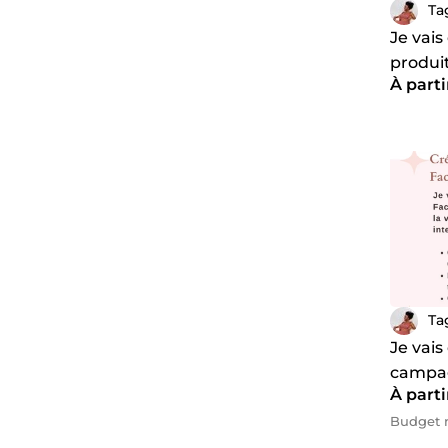
Ta
Je vais
produi
À parti
Ta
Je vais
campa
À parti
Facebo
Budget 