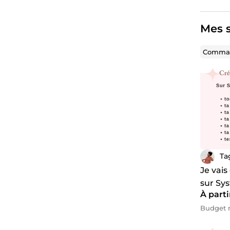
Mes s
Comman
Ta
Je vais
sur Sy
À parti
Budget m