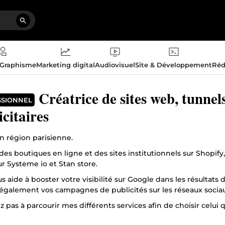
 Graphisme
Marketing digital
Audiovisuel
Site & Développement
Réd
Créatrice de sites web, tunne
SSIONNEL
icitaires
n région parisienne.
des boutiques en ligne et des sites institutionnels sur Shopif
r Systeme io et Stan store.
us aide à booster votre visibilité sur Google dans les résulta
 également vos campagnes de publicités sur les réseaux sociau
z pas à parcourir mes différents services afin de choisir celui 
ble par message pour toute question.