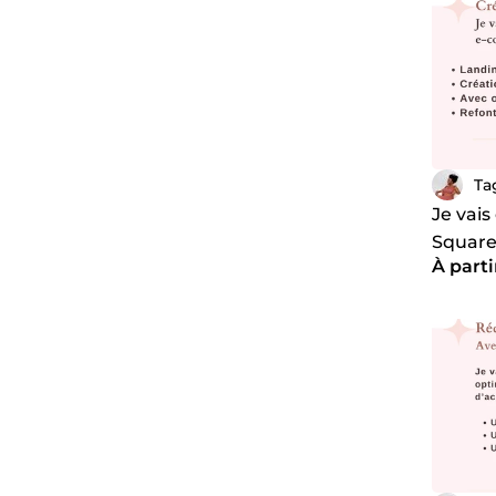
Ta
Je vais
Squar
À parti