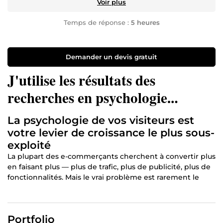
Voir plus
Temps de réponse :
5 heures
Demander un devis gratuit
J'utilise les résultats des
recherches en psychologie
appliquée au web pour améliorer
La psychologie de vos visiteurs est
les ventes.
votre levier de croissance le plus sous-
exploité
La plupart des e-commerçants cherchent à convertir plus
en faisant plus — plus de trafic, plus de publicité, plus de
fonctionnalités. Mais le vrai problème est rarement le
volume. Il est dans ce qui se passe dans la tête de votre
visiteur
entre le moment où il arrive et celui où il repart
sans acheter.
Portfolio