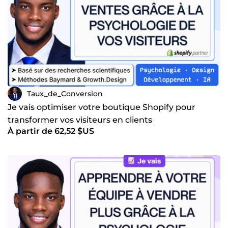
Baymard Institute, Nielsen Norman Group et
Growth.Design.
Mon objectif est simple : augmenter la probabilité qu'un
visiteur comprenne votre offre, vous fasse confiance et
passe à l'action. Que ce soit sur une landing page, un
tunnel de vente ou une boutique e-commerce complète.
⭐️ Une question sur votre projet ? Envoyez-moi un
Taux_de_Conversion
message — je vous réponds rapidement.
Je vais optimiser votre boutique Shopify pour
transformer vos visiteurs en clients
À partir de 62,52 $US