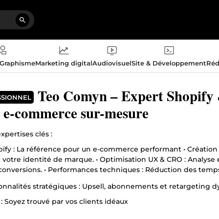
 Graphisme
Marketing digital
Audiovisuel
Site & Développement
Réd
Teo Comyn – Expert Shopify 
SSIONNEL
s e-commerce sur-mesure
xpertises clés :
ify : La référence pour un e-commerce performant • Création 
 votre identité de marque. • Optimisation UX & CRO : Analyse 
conversions. • Performances techniques : Réduction des temps
ionnalités stratégiques : Upsell, abonnements et retargeting 
: Soyez trouvé par vos clients idéaux
sation on-page et technique : Structure du site, balises méta 