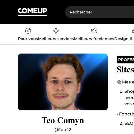
Pour vous
Meilleurs services
Meilleurs freelances
Design &
PROFE
Site
🚀 Mes e
Shop
avec
vos 
• Fonct
Teo Comyn
SEO 
@
Teo42
• Optimi