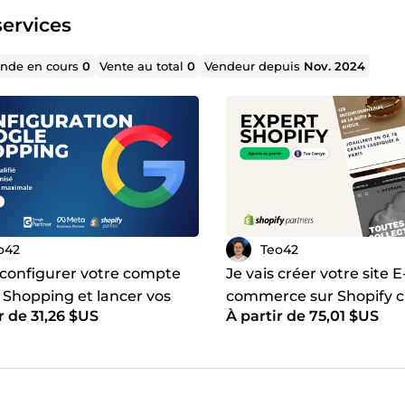
ervices
de en cours
0
Vente au total
0
Vendeur depuis
Nov. 2024
o42
Teo42
s configurer votre compte
Je vais créer votre site E
 Shopping et lancer vos
commerce sur Shopify c
r de 31,26 $US
À partir de 75,01 $US
gnes e-commerce
main
les