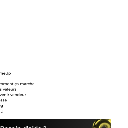
meUp
mment ça marche
s valeurs
venir vendeur
esse
og
Q