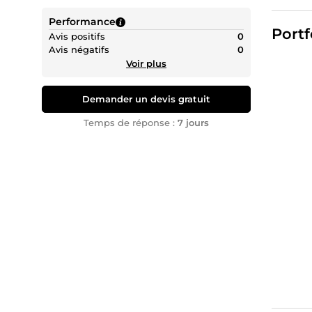
produits
Performance
Portf
Publ
Avis positifs
0
Avis négatifs
0
• Google
Voir plus
dynamiqu
UX e
Demander un devis gratuit
• Audit 
Temps de réponse :
7 jours
l’achat 
Anal
• Google
Analyse
👥 Colla
J’ai ai
entrepr