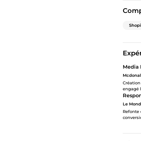
Comp
Shopi
Expér
Media 
Mcdonald
Création
engagé l
Respo
Le Mond
Refonte 
conversi