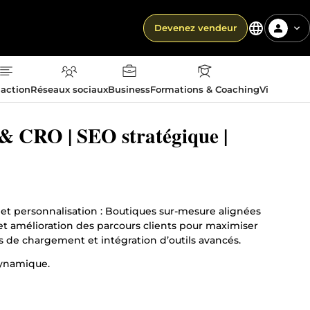
Devenez vendeur
action
Réseaux sociaux
Business
Formations & Coaching
Vie quotid
& CRO | SEO stratégique |
et personnalisation : Boutiques sur-mesure alignées
et amélioration des parcours clients pour maximiser
 de chargement et intégration d’outils avancés.
dynamique.
et performance. • Stratégie de contenu : Fiches