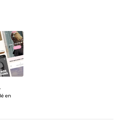
-
lé en