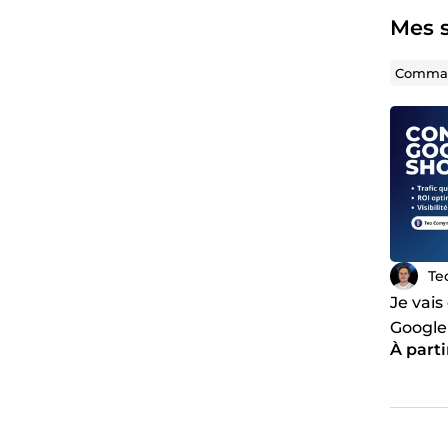
Mes s
Comman
Te
Je vai
Google
À parti
campa
rentab