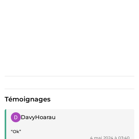
digitale qui cartonne ? Écrivez-moi !
Témoignages
Témoignage positif
DavyHoarau
“Ok”
4 mai 2024 à 03:40