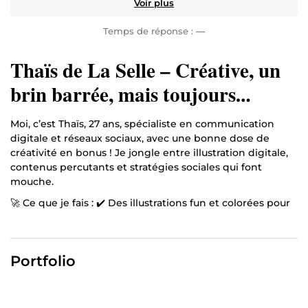
Voir plus
Temps de réponse :
—
Thaïs de La Selle – Créative, un
brin barrée, mais toujours
inspirée ! 🎨
Moi, c’est Thaïs, 27 ans, spécialiste en communication
digitale et réseaux sociaux, avec une bonne dose de
créativité en bonus ! Je jongle entre illustration digitale,
contenus percutants et stratégies sociales qui font
mouche.
🚀 Ce que je fais : ✔️ Des illustrations fun et colorées pour
vos packagings, tote bags et tasses ✔️ Du contenu visuel
engageant pour booster votre marque sur le web ✔️ Des
stratégies social media qui attirent et fidélisent votre
Portfolio
audience ✔️ Des designs qui racontent une histoire, avec
des jeux de mots bien pressés 🍋
Envie d’un visuel qui capte l’attention ou d’une présence