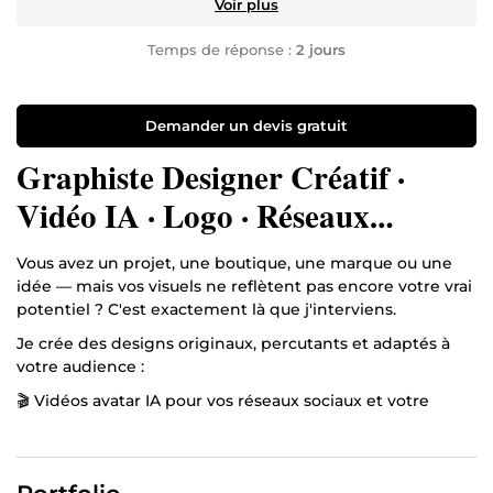
Voir plus
Temps de réponse :
2 jours
Demander un devis gratuit
Graphiste Designer Créatif ·
Vidéo IA · Logo · Réseaux
Sociaux
Vous avez un projet, une boutique, une marque ou une
idée — mais vos visuels ne reflètent pas encore votre vrai
potentiel ? C'est exactement là que j'interviens.
Je crée des designs originaux, percutants et adaptés à
votre audience :
🎬 Vidéos avatar IA pour vos réseaux sociaux et votre
boutique en ligne
🖋️ Logos et identités visuelles professionnelles
🎯 Miniatures YouTube et visuels réseaux sociaux qui